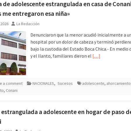
a de adolescente estrangulada en casa de Conani
 me entregaron esa niña»
, 2026
La Redacción
Denunciaron que la menor acudió inicialmente a u
hospital por un dolor de cabeza y terminó perdiend
bajo la custodia del Estado Boca Chica.- En medio 
y el llanto, familiares dieron el
[…]
e a comment
NACIONALES
,
Sucesos
adolescente
,
ahorcamiento
to
,
Conani
 estrangulada a adolescente en hogar de paso d
i