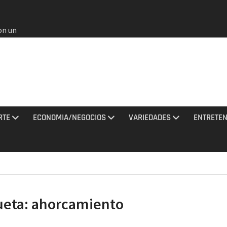
on un
bia
e oros
gana en
 agosto
e el
l no
RTE
ECONOMIA/NEGOCIOS
VARIEDADES
ENTRETEN
rmados
rania
ciones
sto
ueta:
ahorcamiento
al
do a