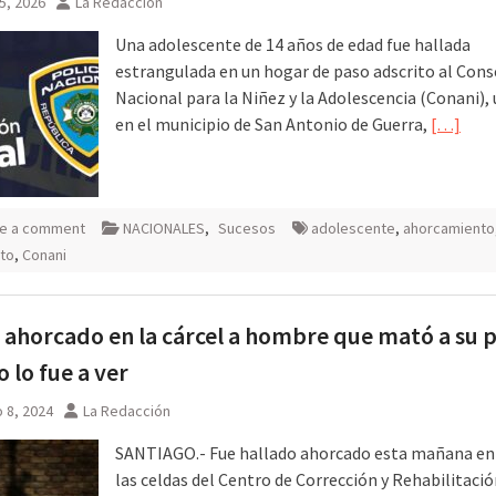
5, 2026
La Redacción
Una adolescente de 14 años de edad fue hallada
estrangulada en un hogar de paso adscrito al Cons
Nacional para la Niñez y la Adolescencia (Conani),
en el municipio de San Antonio de Guerra,
[…]
e a comment
NACIONALES
,
Sucesos
adolescente
,
ahorcamiento
to
,
Conani
 ahorcado en la cárcel a hombre que mató a su p
 lo fue a ver
 8, 2024
La Redacción
SANTIAGO.- Fue hallado ahorcado esta mañana en
las celdas del Centro de Corrección y Rehabilitació