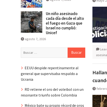
mayo 2
Un niño asesinado
cada día desde el alto
el fuego en Gaza que
Israel no cumplió:
Unicef
agosto 7, 2026
Leav
Buscar:
asesina
EEUU despide repentinamente al
Hallan
general que supervisaba respaldo a
Ucrania
cuando
febrero
RD retiene el oro del voleibol con un
resonante triunfo sobre Colombia
México bate su propio récord de oros