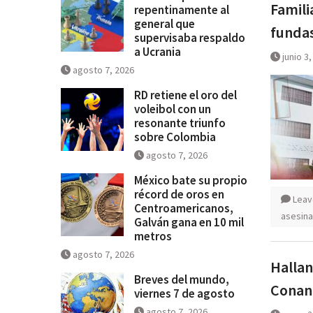
Famili
repentinamente al
general que
fundas
supervisaba respaldo
a Ucrania
junio 3
agosto 7, 2026
RD retiene el oro del
voleibol con un
resonante triunfo
sobre Colombia
agosto 7, 2026
México bate su propio
récord de oros en
Leav
Centroamericanos,
asesina
Galván gana en 10 mil
metros
agosto 7, 2026
Hallan
Breves del mundo,
Conan
viernes 7 de agosto
agosto 7, 2026