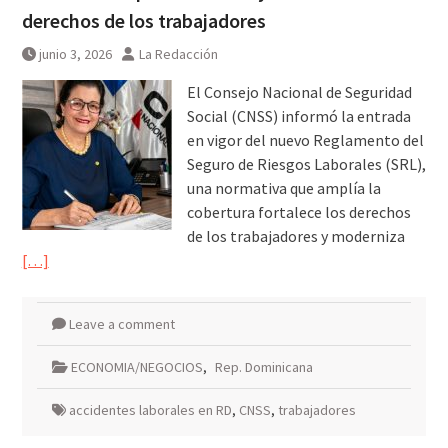
MarteOvenuS lleva el universo
derechos de los trabajadores
de «Colección de Amor Vol. 2» a
una noche irrepetible en The
junio 3, 2026
La Redacción
Green Room
El Consejo Nacional de Seguridad
Social (CNSS) informó la entrada
en vigor del nuevo Reglamento del
Seguro de Riesgos Laborales (SRL),
una normativa que amplía la
cobertura fortalece los derechos
de los trabajadores y moderniza
[…]
Leave a comment
ECONOMIA/NEGOCIOS
,
Rep. Dominicana
accidentes laborales en RD
,
CNSS
,
trabajadores