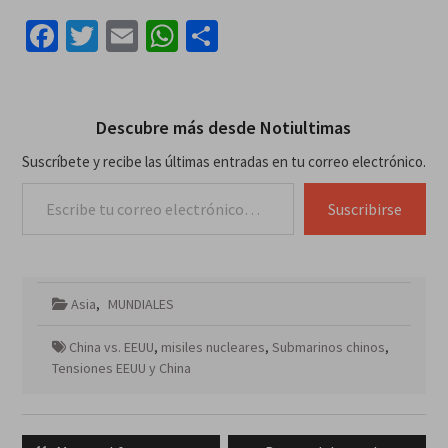
Facebook
Twitter
Email
WhatsApp
Compartir
Descubre más desde Notiultimas
Suscríbete y recibe las últimas entradas en tu correo electrónico.
Escribe tu correo electrónico…
Suscribirse
Asia
,
MUNDIALES
China vs. EEUU
,
misiles nucleares
,
Submarinos chinos
,
Tensiones EEUU y China
Navegación