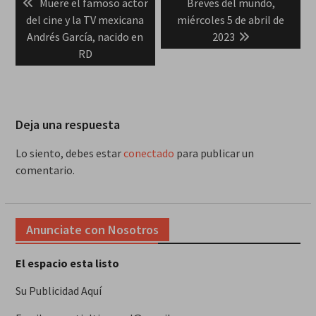
Previous
Next
Muere el famoso actor
Breves del mundo,
de
post:
post:
del cine y la TV mexicana
miércoles 5 de abril de
entradas
Andrés García, nacido en
2023
RD
Deja una respuesta
Lo siento, debes estar
conectado
para publicar un
comentario.
Anunciate con Nosotros
El espacio esta listo
Su Publicidad Aquí