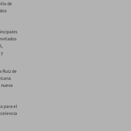
llo de
ados
incipales
invitados
l,
 y
a Ruiz de
ricana
a nueva
a para el
xcelencia