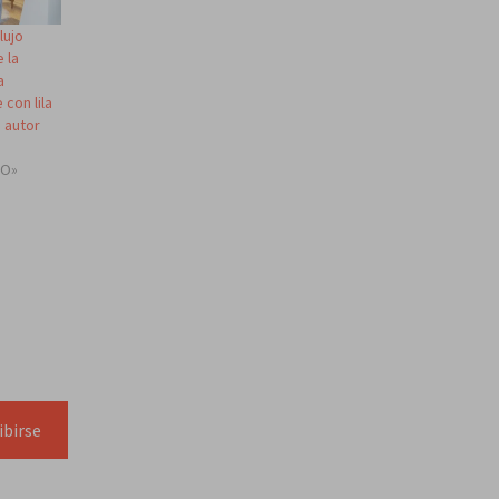
lujo
 la
a
 con lila
e autor
TO»
ibirse