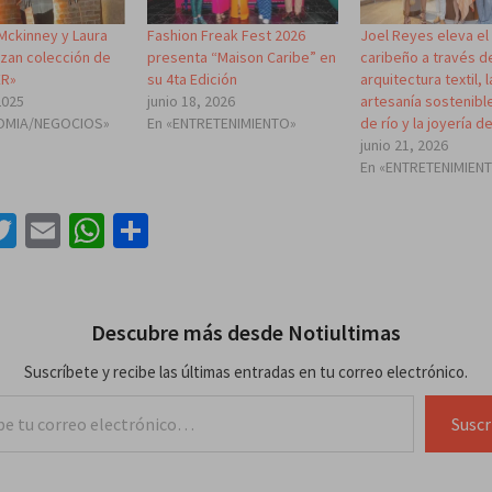
Mckinney y Laura
Fashion Freak Fest 2026
Joel Reyes eleva el 
nzan colección de
presenta “Maison Caribe” en
caribeño a través de
ER»
su 4ta Edición
arquitectura textil, l
2025
junio 18, 2026
artesanía sostenible
OMIA/NEGOCIOS»
En «ENTRETENIMIENTO»
de río y la joyería d
junio 21, 2026
En «ENTRETENIMIEN
acebook
Twitter
Email
WhatsApp
Compartir
Descubre más desde Notiultimas
Suscríbete y recibe las últimas entradas en tu correo electrónico.
lectrónico…
Suscr