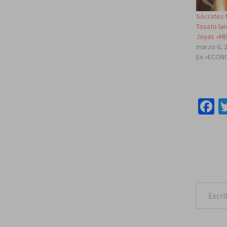
Sócrates 
Tosato la
Joyas «M
marzo 6, 
En «ECON
F
Escribe tu correo e