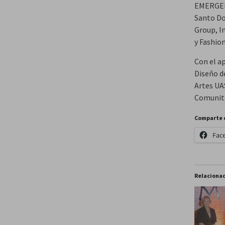
EMERGERD
Santo Do
Group, I
y Fashio
Con el a
Diseño de
Artes UA
Comunita
Comparte 
Fac
Relaciona