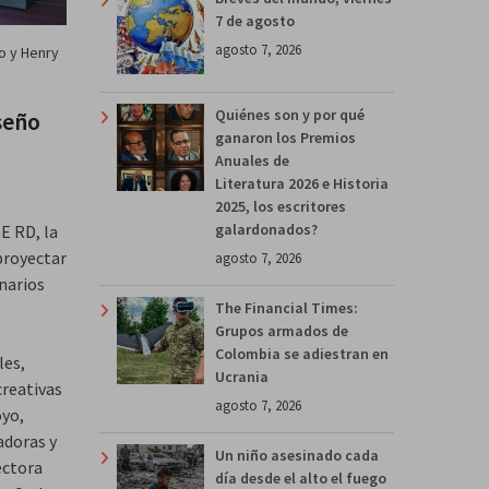
7 de agosto
agosto 7, 2026
o y Henry
Quiénes son y por qué
seño
ganaron los Premios
Anuales de
Literatura 2026 e Historia
2025, los escritores
galardonados?
E RD, la
proyectar
agosto 7, 2026
narios
The Financial Times:
Grupos armados de
Colombia se adiestran en
les,
Ucrania
creativas
agosto 7, 2026
oyo,
adoras y
Un niño asesinado cada
ectora
día desde el alto el fuego