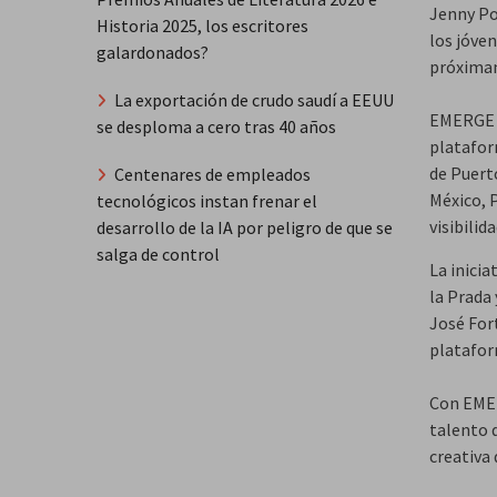
Jenny Po
Historia 2025, los escritores
los jóve
galardonados?
próxima
La exportación de crudo saudí a EEUU
EMERGE R
se desploma a cero tras 40 años
platafor
de Puerto
Centenares de empleados
México, 
tecnológicos instan frenar el
visibili
desarrollo de la IA por peligro de que se
salga de control
La inici
la Prada
José For
platafor
Con EMER
talento d
creativa