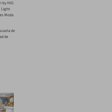
n by IHG
 Light
 es Moda
scuela de
ad de