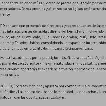
lanco fortaleciendo así su proceso de profesionalización y desarro
nes creadores. Otros premios y alianzas estratégicas serán anunci
mente.
D contará con presencia de directores y representantes de las pr
mas internacionales de moda y diseño del hemisferio, incluyendo 
 Rico, Aruba, Guatemala, El Salvador, Colombia, Perú, Chile, Brasi
Panamá y Estados Unidos, consolidando un espacio de intercambio
dad para la moda emergente dominicana y latinoamericana.
ativa está apadrinada por la prestigiosa diseñadora española Agath
 y por el destacado editor y máxima autoridad en moda Latinoame
teza quienes aportarán su experiencia y visión internacional a est
ma creativa.
GE RD, Sócrates McKinney apuesta por construir una nueva vitrin
el Caribe y Latinoamérica, donde la identidad, la innovación y la e
 dialogan con las oportunidades globales.