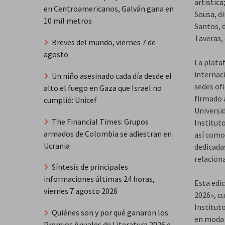
artística
en Centroamericanos, Galván gana en
Sousa, di
10 mil metros
Santos, d
Taveras, 
Breves del mundo, viernes 7 de
agosto
La plata
internac
Un niño asesinado cada día desde el
sedes of
alto el fuego en Gaza que Israel no
firmado 
cumplió: Unicef
Universi
The Financial Times: Grupos
Institut
armados de Colombia se adiestran en
así como
Ucrania
dedicadas
relacion
Síntesis de principales
informaciones últimas 24 horas,
Esta edi
viernes 7 agosto 2026
2026», c
Institut
Quiénes son y por qué ganaron los
en moda 
Premios Anuales de Literatura 2026 e