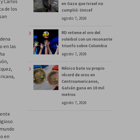
 y Carlos
en Gaza que Israel no
ca de los
cumplió: Unicef
usan
agosto 7, 2026
RD retiene el oro del
adena
voleibol con un resonante
triunfo sobre Colombia
o en las
 ha
agosto 7, 2026
vón,
México bate su propio
cquez,
récord de oros en
ricana,
Centroamericanos,
Galván gana en 10 mil
metros
agosto 7, 2026
gente
igioso
l mundo
ño en