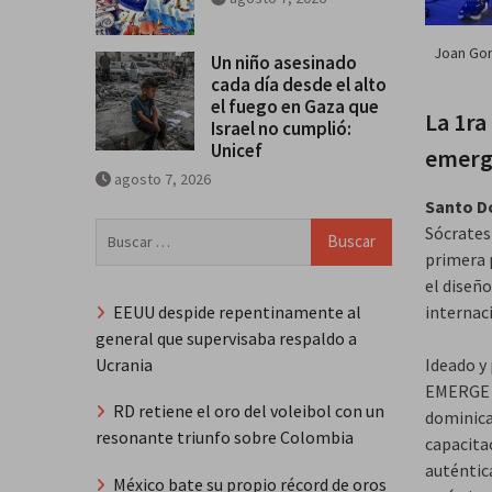
Joan Gon
Un niño asesinado
cada día desde el alto
el fuego en Gaza que
La 1ra
Israel no cumplió:
Unicef
emerge
agosto 7, 2026
Santo D
Buscar:
Sócrates
primera 
el diseñ
EEUU despide repentinamente al
internaci
general que supervisaba respaldo a
Ucrania
Ideado y
EMERGE R
RD retiene el oro del voleibol con un
dominica
resonante triunfo sobre Colombia
capacita
auténtic
México bate su propio récord de oros