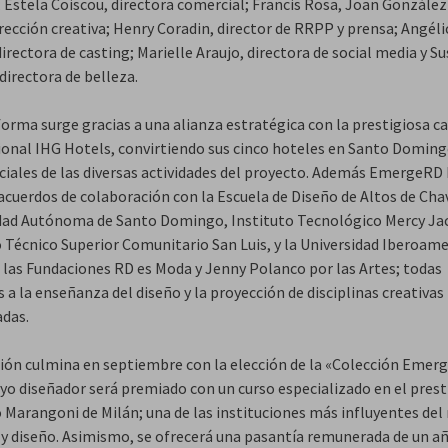
; Estela Coiscou, directora comercial; Francis Rosa, Joan González
rección creativa; Henry Coradin, director de RRPP y prensa; Angéli
irectora de casting; Marielle Araujo, directora de social media y S
directora de belleza.
forma surge gracias a una alianza estratégica con la prestigiosa c
ional IHG Hotels, convirtiendo sus cinco hoteles en Santo Doming
iciales de las diversas actividades del proyecto. Además EmergeRD
acuerdos de colaboración con la Escuela de Diseño de Altos de Cha
dad Autónoma de Santo Domingo, Instituto Tecnológico Mercy Ja
o Técnico Superior Comunitario San Luis, y la Universidad Iberoame
 las Fundaciones RD es Moda y Jenny Polanco por las Artes; todas
 a la enseñanza del diseño y la proyección de disciplinas creativas
adas.
ción culmina en septiembre con la elección de la «Colección Emer
uyo diseñador será premiado con un curso especializado en el prest
o Marangoni de Milán; una de las instituciones más influyentes de
y diseño. Asimismo, se ofrecerá una pasantía remunerada de un a