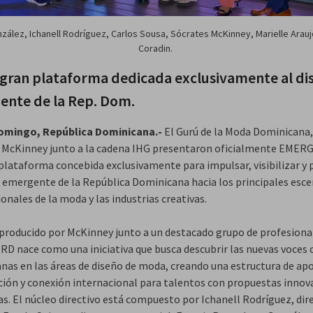
zález, Ichanell Rodríguez, Carlos Sousa, Sócrates McKinney, Marielle Arauj
Coradin.
 gran plataforma dedicada exclusivamente al di
nte de la Rep. Dom.
omingo, República Dominicana.-
El Gurú de la Moda Dominicana,
 McKinney junto a la cadena IHG presentaron oficialmente EMERG
plataforma concebida exclusivamente para impulsar, visibilizar y 
o emergente de la República Dominicana hacia los principales esce
onales de la moda y las industrias creativas.
 producido por McKinney junto a un destacado grupo de profesiona
D nace como una iniciativa que busca descubrir las nuevas voces 
nas en las áreas de diseño de moda, creando una estructura de ap
ción y conexión internacional para talentos con propuestas innov
as. El núcleo directivo está compuesto por Ichanell Rodríguez, dir