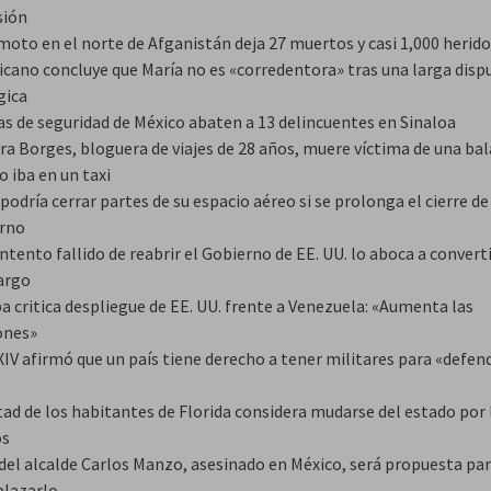
sión
moto en el norte de Afganistán deja 27 muertos y casi 1,000 herid
ticano concluye que María no es «corredentora» tras una larga disp
gica
as de seguridad de México abaten a 13 delincuentes en Sinaloa
ra Borges, bloguera de viajes de 28 años, muere víctima de una bal
 iba en un taxi
odría cerrar partes de su espacio aéreo si se prolonga el cierre de
rno
ntento fallido de reabrir el Gobierno de EE. UU. lo aboca a converti
argo
a critica despliegue de EE. UU. frente a Venezuela: «Aumenta las
ones»
IV afirmó que un país tiene derecho a tener militares para «defend
tad de los habitantes de Florida considera mudarse del estado por 
os
 del alcalde Carlos Manzo, asesinado en México, será propuesta pa
lazarlo