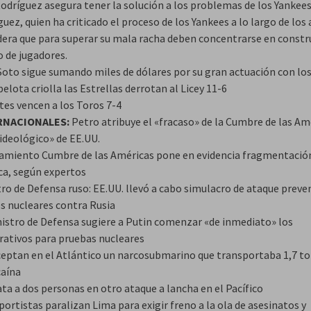
Rodríguez asegura tener la solución a los problemas de los Yankees
uez, quien ha criticado el proceso de los Yankees a lo largo de los 
dera que para superar su mala racha deben concentrarse en constr
o de jugadores.
Soto sigue sumando miles de dólares por su gran actuación con lo
pelota criolla las Estrellas derrotan al Licey 11-6
tes vencen a los Toros 7-4
RNACIONALES:
Petro atribuye el «fracaso» de la Cumbre de las Am
 ideológico» de EE.UU.
amiento Cumbre de las Américas pone en evidencia fragmentació
ica, según expertos
tro de Defensa ruso: EE.UU. llevó a cabo simulacro de ataque preve
es nucleares contra Rusia
nistro de Defensa sugiere a Putin comenzar «de inmediato» los
rativos para pruebas nucleares
ceptan en el Atlántico un narcosubmarino que transportaba 1,7 t
caína
ta a dos personas en otro ataque a lancha en el Pacífico
ortistas paralizan Lima para exigir freno a la ola de asesinatos y