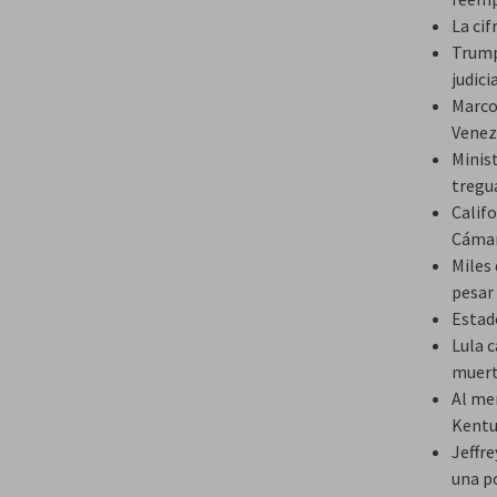
La cif
Trump
judici
Marco
Venez
Minis
tregu
Calif
Cámar
Miles
pesar 
Estad
Lula c
muer
Al me
Kentu
Jeffr
una p