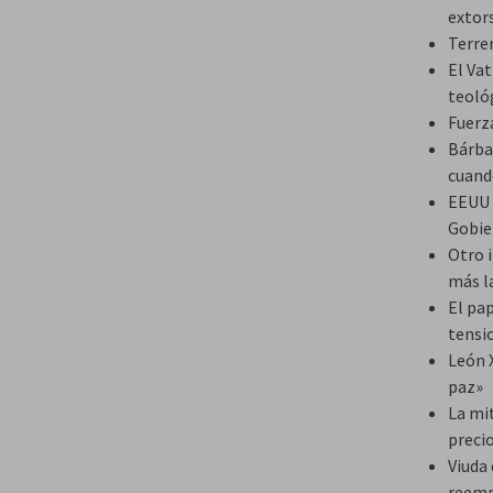
extor
Terre
El Va
teoló
Fuerz
Bárba
cuando
EEUU p
Gobie
Otro i
más l
El pap
tensi
León X
paz»
La mi
preci
Viuda
reemp