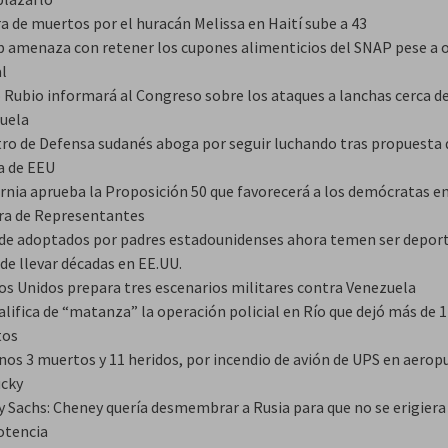
ra de muertos por el huracán Melissa en Haití sube a 43
 amenaza con retener los cupones alimenticios del SNAP pese a 
al
 Rubio informará al Congreso sobre los ataques a lanchas cerca d
uela
tro de Defensa sudanés aboga por seguir luchando tras propuesta 
a de EEU
ornia aprueba la Proposición 50 que favorecerá a los demócratas en
a de Representantes
 de adoptados por padres estadounidenses ahora temen ser depor
de llevar décadas en EE.UU.
os Unidos prepara tres escenarios militares contra Venezuela
alifica de “matanza” la operación policial en Río que dejó más de 
tos
nos 3 muertos y 11 heridos, por incendio de avión de UPS en aerop
cky
ey Sachs: Cheney quería desmembrar a Rusia para que no se erigier
otencia