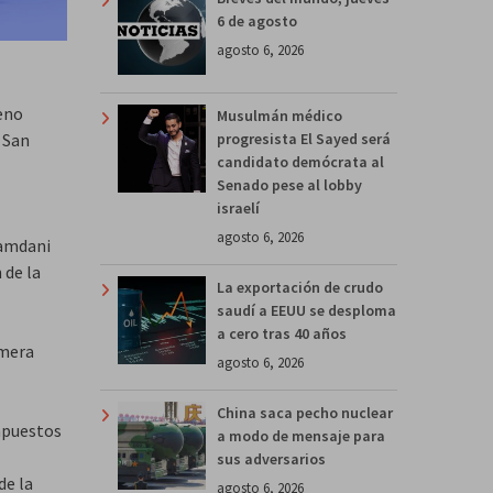
6 de agosto
agosto 6, 2026
ueno
Musulmán médico
progresista El Sayed será
 San
candidato demócrata al
Senado pese al lobby
israelí
agosto 6, 2026
Mamdani
 de la
La exportación de crudo
saudí a EEUU se desploma
a cero tras 40 años
imera
agosto 6, 2026
China saca pecho nuclear
mpuestos
a modo de mensaje para
sus adversarios
de la
agosto 6, 2026