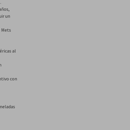
.
años,
uir un
s Mets
éricas al
n
ntivo con
oneladas