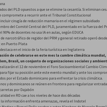
ana
dos del PLD opuestos a que se elimine la cesantía. Si eliminan ces
e compromete a recurrir ante el Tribunal Constitucional
 incluir cirugía de reducción mamaria en el régimen subsidiado
mbro del Comité Central del PLD, juramentado en la Fuerza del 
el 90% de docentes no usa IA en aulas, según EDUCA
 de narcotráfico de regidor del PRM y general retirado operó desd
t en Puerto Plata
destaca en el inicio de la feria turística en Inglaterra
asión de celebrarse en este mes la cumbre climática mundial,
lem, Brasil, un conjunto de organizaciones sociales y ambient
ealizarán el 12 de noviembre el Foro Socioambiental Cambio Clim
 para fijar su posición ante este evento mundial y ante los compr
os por el Estado dominicano para enfrentar la crisis climática.
anos y dominicanos se reúnen en frontera para regularizar entrada
arretas por Dajabón
alidad en RD cae a los niveles de hace dos décadas
 la información enfrenta amenazas, revela el Indotel
o Medina y Raquel Peña acuden a actos fúnebres de Marcelo Berm