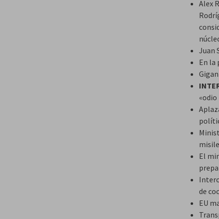
Alex 
Rodríg
consi
núcle
Juan 
En la 
Gigan
INTE
«odio
Aplaz
polít
Minis
misil
El mi
prepa
Inter
de co
EU ma
Transp