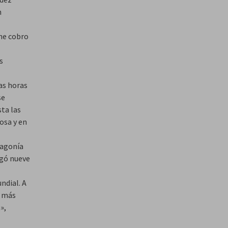
n
one cobro
s
as horas
se
sta las
osa y en
 agonía
egó nueve
ndial. A
r más
»,