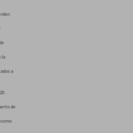
orden
e
de
 la
tados a
120
uerto de
a como