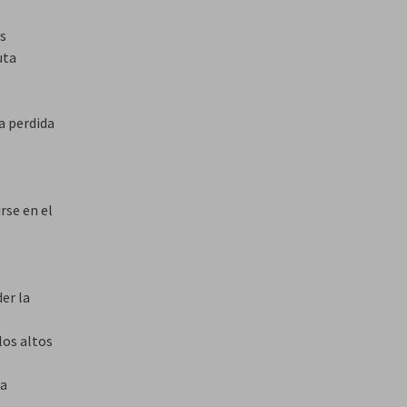
os
uta
a perdida
rse en el
er la
los altos
ra