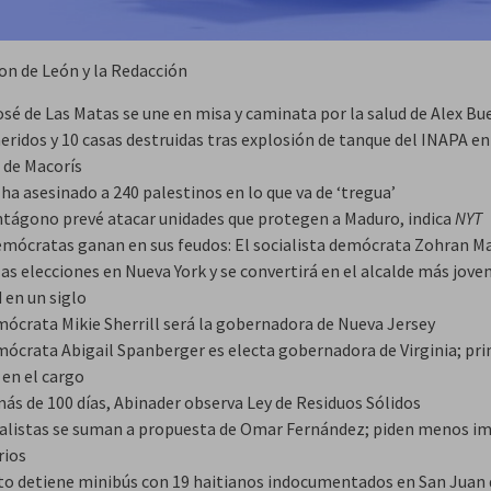
on de León y la Redacción
osé de Las Matas se une en misa y caminata por la salud de Alex B
eridos y 10 casas destruidas tras explosión de tanque del INAPA en
 de Macorís
 ha asesinado a 240 palestinos en lo que va de ‘tregua’
ntágono prevé atacar unidades que protegen a Maduro, indica
NYT
emócratas ganan en sus feudos: El socialista demócrata Zohran 
as elecciones en Nueva York y se convertirá en el alcalde más joven
 en un siglo
mócrata Mikie Sherrill será la gobernadora de Nueva Jersey
mócrata Abigail Spanberger es electa gobernadora de Virginia; pr
 en el cargo
más de 100 días, Abinader observa Ley de Residuos Sólidos
calistas se suman a propuesta de Omar Fernández; piden menos i
rios
ito detiene minibús con 19 haitianos indocumentados en San Juan 