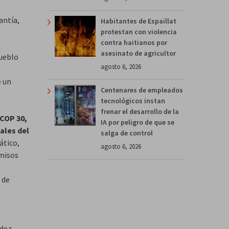
antía,
Habitantes de Espaillat
protestan con violencia
contra haitianos por
asesinato de agricultor
Pueblo
agosto 6, 2026
e un
Centenares de empleados
tecnológicos instan
frenar el desarrollo de la
 COP 30,
IA por peligro de que se
ales del
salga de control
ático,
agosto 6, 2026
omisos
 de
údez