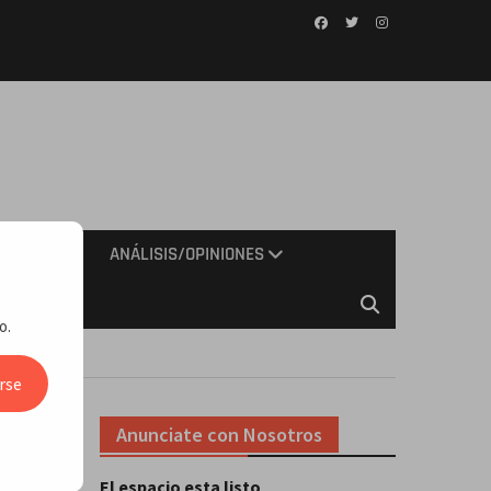
Facebook
Twitter
Instagram
IMIENTO
ANÁLISIS/OPINIONES
o.
5
rse
Anunciate con Nosotros
 5
El espacio esta listo