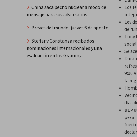
Los le
China saca pecho nuclear a modo de
integ
mensaje para sus adversarios
Ley d
Breves del mundo, jueves 6 de agosto
de fu
Tony 
Steffany Constanza recibe dos
social
nominaciones internacionales y una
Se ace
evaluación en los Grammy
Duran
refres
9:00 
la reg
Hombr
Vecin
días 
DEPO
pesar
fuert
decla