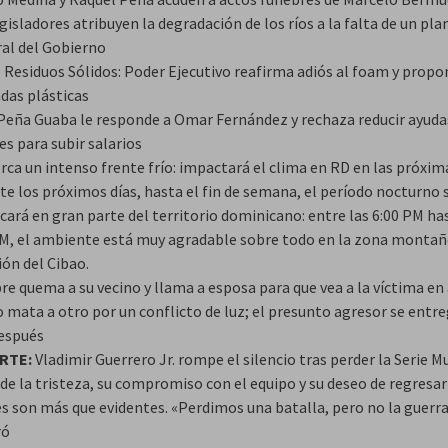
gisladores atribuyen la degradación de los ríos a la falta de un pla
ral del Gobierno
e Residuos Sólidos: Poder Ejecutivo reafirma adiós al foam y prop
ndas plásticas
Peña Guaba le responde a Omar Fernández y rechaza reducir ayuda
es para subir salarios
rca un intenso frente frío: impactará el clima en RD en las próxim
te los próximos días, hasta el fin de semana, el período nocturno 
cará en gran parte del territorio dominicano: entre las 6:00 PM ha
AM, el ambiente está muy agradable sobre todo en la zona montañ
ión del Cibao.
e quema a su vecino y llama a esposa para que vea a la víctima en
o mata a otro por un conflicto de luz; el presunto agresor se entr
después
RTE:
Vladimir Guerrero Jr. rompe el silencio tras perder la Serie Mu
 de la tristeza, su compromiso con el equipo y su deseo de regresa
es son más que evidentes. «Perdimos una batalla, pero no la guerra
ró