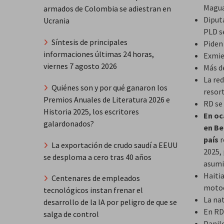
Magu
armados de Colombia se adiestran en
Diputa
Ucrania
PLD s
Síntesis de principales
Piden
informaciones últimas 24 horas,
Exmie
viernes 7 agosto 2026
Más d
La red
Quiénes son y por qué ganaron los
resor
Premios Anuales de Literatura 2026 e
RD se 
Historia 2025, los escritores
En oc
galardonados?
en Be
país
r
La exportación de crudo saudí a EEUU
2025,
se desploma a cero tras 40 años
asumid
Haiti
Centenares de empleados
motoc
tecnológicos instan frenar el
La nat
desarrollo de la IA por peligro de que se
En RD
salga de control
Danil