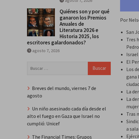
agosto 7, 2026
Quiénes son y por qué
ganaron los Premios
Por Nels
Anuales de
Literatura 2026 e
San J
Historia 2025, los
Tres h
escritores galardonados?
Pedro
agosto 7, 2026
Israel
El Pe
Buscar:
Los d
gana l
ciudad
Breves del mundo, viernes 7 de
La de
agosto
La de
mujer
Un niño asesinado cada día desde el
Tras 
alto el fuego en Gaza que Israel no
Sindi
cumplió: Unicef
a sala
Ejérc
The Financial Times: Grupos