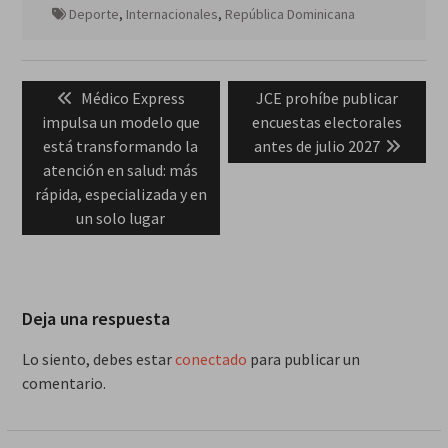
Deporte
,
Internacionales
,
República Dominicana
Navegación
Previous
Next
Médico Express
JCE prohíbe publicar
de
post:
post:
impulsa un modelo que
encuestas electorales
entradas
está transformando la
antes de julio 2027
atención en salud: más
rápida, especializada y en
un solo lugar
Deja una respuesta
Lo siento, debes estar
conectado
para publicar un
comentario.