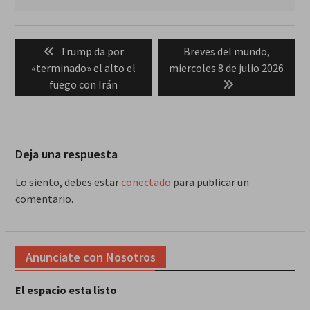
Navegación
Previous
Next
Trump da por
Breves del mundo,
de
post:
post:
«terminado» el alto el
miercoles 8 de julio 2026
entradas
fuego con Irán
Deja una respuesta
Lo siento, debes estar
conectado
para publicar un
comentario.
Anunciate con Nosotros
El espacio esta listo