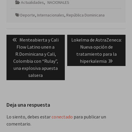
Actualidades
,
NACIONALES
Deporte
,
Internacionales
,
República Dominicana
Navegación
Previous
Next
Menteabierta y Cali
Lokelma de AstraZeneca:
de
post:
post:
Flow Latino unen a
Nueva opción de
entradas
R.Dominicana y Cali,
tratamiento para la
Colombia con “Rulay”,
hiperkalemia
una explosiva apuesta
salsera
Deja una respuesta
Lo siento, debes estar
conectado
para publicar un
comentario.