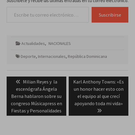
Suscríbete y recibe las últimas entradas en tu correo electrónico.
Escribe tu correo electrónico…
Suscribirse
Actualidades
,
NACIONALES
Deporte
,
Internacionales
,
República Dominicana
Navegación
Previous
Next
Milian Reyes y la
Karl Anthony Towns: «Es
de
post:
post:
escenógrafa Ángela
un honor hacer esto con
entradas
Berna hablaron sobre su
el equipo al que crecí
congreso Músicapress en
apoyando toda mi vida»
Fiestas y Personalidades