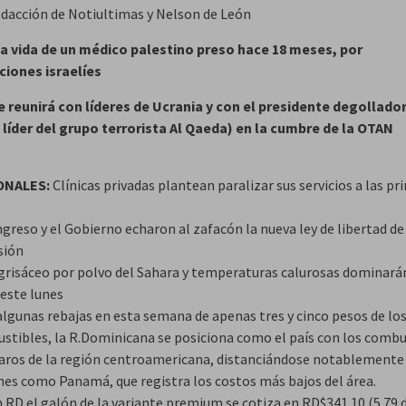
edacción de Notiultimas y Nelson de León
la vida de un médico palestino preso hace 18 meses, por
iones israelíes
 reunirá con líderes de Ucrania y con el presidente degollador 
 líder del grupo terrorista Al Qaeda) en la cumbre de la OTAN
ONALES:
Clínicas privadas plantean paralizar sus servicios a las pr
greso y el Gobierno echaron al zafacón la nueva ley de libertad de
sión
 grisáceo por polvo del Sahara y temperaturas calurosas dominará
 este lunes
algunas rebajas en esta semana de apenas tres y cinco pesos de lo
stibles, la R.Dominicana se posiciona como el país con los combu
aros de la región centroamericana, distanciándose notablemente
nes como Panamá, que registra los costos más bajos del área.
n RD el galón de la variante premium se cotiza en RD$341.10 (5.79 