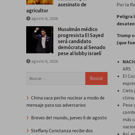
asesinato de
Por la R
agricultor
Peligra 
agosto 6, 2026
desatenc
Musulmán médico
progresista El Sayed
Trump se
será candidato
(que fue
demócrata al Senado
pese al lobby israelí
agosto 6, 2026
NACI
ARS
Buscar:
El Con
expre
Cielo
China saca pecho nuclear a modo de
clima
mensaje para sus adversarios
Pese 
combu
Breves del mundo, jueves 6 de agosto
más c
nacio
Steffany Constanza recibe dos
Así, e