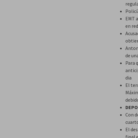
regul
Policí
EMT a
en re
Acusad
obtie
Anton
de un
Para 
antici
dia
El te
Máxim
debid
DEPO
Con do
cuarto
El de
final 