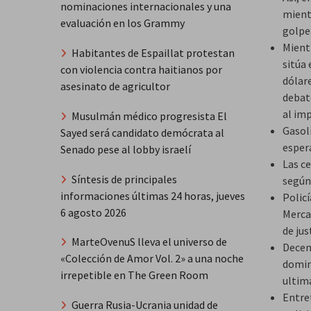
nominaciones internacionales y una
mient
evaluación en los Grammy
golpe
Mient
Habitantes de Espaillat protestan
sitúa 
con violencia contra haitianos por
dólare
asesinato de agricultor
debate
al im
Musulmán médico progresista El
Gasol
Sayed será candidato demócrata al
esper
Senado pese al lobby israelí
Las c
Síntesis de principales
según
informaciones últimas 24 horas, jueves
Polic
6 agosto 2026
Merca
de jus
MarteOvenuS lleva el universo de
Decen
«Colección de Amor Vol. 2» a una noche
domin
irrepetible en The Green Room
ultim
Entre
Guerra Rusia-Ucrania unidad de