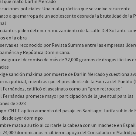
ial que mató Darlin Mercado
ecuciones policiales: Una mala práctica que se vuelve recurrente
nato a quemarropa de un adolescente desnuda la brutalidad de la P
nal
ciantes piden detener remozamiento de la calle Del Sol ante con
os en la obra
servas es reconocido por Revista Summa entre las empresas líder
oamérica y República Dominicana.
asegura el decomiso de más de 32,000 gramos de drogas ilícitas en
ncias
xige sanción máxima por muerte de Darlin Mercado y cuestiona av
orma policial, mientras que el presidente de la Fuerza del Pueblo (
l Fernández, calificó el asesinato como un “gran retroceso”
l Fernández promete mayor participación de la juventud para las
iones de 2028
ago: CNTT aplico aumento del pasaje en Santiago; tarifa subio de 
 desde ayer domingo
mbre mata a su tío al cortarle la cabeza con un machete en Espail
e 24,000 dominicanos recibieron apoyo del Consulado en Madrid p