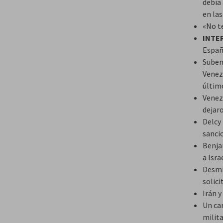
debía
en la
«No t
INTE
Españ
Suben 
Venez
último
Venez
dejar
Delcy 
sanci
Benja
a Isra
Desmi
solic
Irán 
Un ca
milit