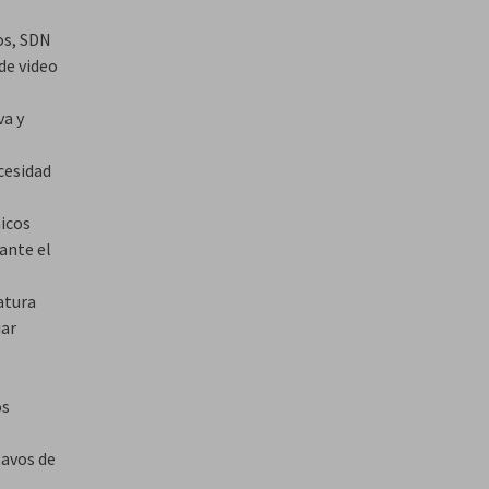
os, SDN
de video
va y
cesidad
nicos
rante el
atura
iar
os
tavos de