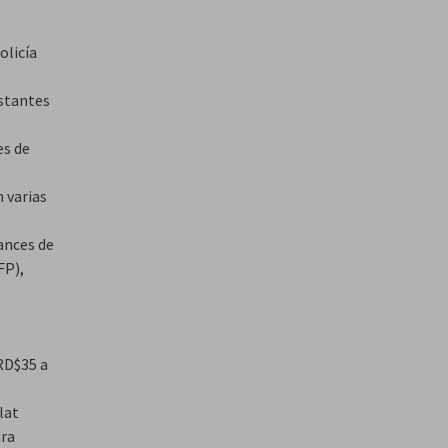
olicía
stantes
es de
 varias
ances de
FP),
RD$35 a
lat
ara