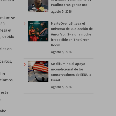
Paulino tras ganar oro
agosto 5, 2026
remium se
MarteOvenuS lleva el
.83
universo de «Colección de
mesa el
Amor Vol. 2» a una noche
s, debido
irrepetible en The Green
Room
bles en
agosto 5, 2026
partos,
Se difumina el apoyo
incondicional de los
lin
conservadores de EEUU a
eclamos
Israel
agosto 5, 2026
 este
,
cabo