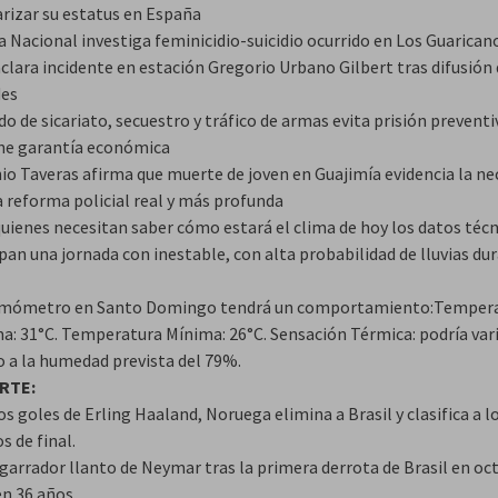
arizar su estatus en España
a Nacional investiga feminicidio-suicidio ocurrido en Los Guarican
clara incidente en estación Gregorio Urbano Gilbert tras difusión 
des
o de sicariato, secuestro y tráfico de armas evita prisión preventi
ne garantía económica
io Taveras afirma que muerte de joven en Guajimía evidencia la ne
a reforma policial real y más profunda
quienes necesitan saber cómo estará el clima de hoy los datos téc
pan una jornada con inestable, con alta probabilidad de lluvias du
rmómetro en Santo Domingo tendrá un comportamiento:Temper
a: 31°C. Temperatura Mínima: 26°C. Sensación Térmica: podría var
o a la humedad prevista del 79%.
RTE:
s goles de Erling Haaland, Noruega elimina a Brasil y clasifica a l
s de final.
sgarrador llanto de Neymar tras la primera derrota de Brasil en oc
en 36 años