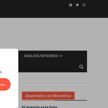
Facebook
Twitter
Instagram
IMIENTO
ANÁLISIS/OPINIONES
o.
rse
Anunciate con Nosotros
El espacio esta listo