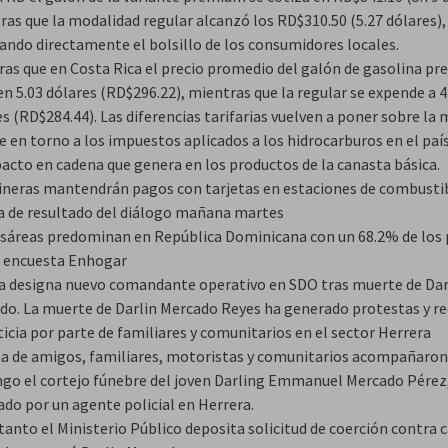
ras que la modalidad regular alcanzó los RD$310.50 (5.27 dólares),
ando directamente el bolsillo de los consumidores locales.
ras que en Costa Rica el precio promedio del galón de gasolina p
en 5.03 dólares (RD$296.22), mientras que la regular se expende a 4
s (RD$284.44). Las diferencias tarifarias vuelven a poner sobre la 
 en torno a los impuestos aplicados a los hidrocarburos en el paí
pacto en cadena que genera en los productos de la canasta básica.
ineras mantendrán pagos con tarjetas en estaciones de combusti
a de resultado del diálogo mañana martes
esáreas predominan en República Dominicana con un 68.2% de los 
 encuesta Enhogar
ía designa nuevo comandante operativo en SDO tras muerte de Dar
do. La muerte de Darlin Mercado Reyes ha generado protestas y r
ticia por parte de familiares y comunitarios en el sector Herrera
a de amigos, familiares, motoristas y comunitarios acompañaron
go el cortejo fúnebre del joven Darling Emmanuel Mercado Pérez
ado por un agente policial en Herrera.
tanto el Ministerio Público deposita solicitud de coerción contra 