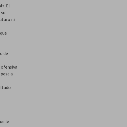
l». El
 su
uturo ni
rque
do de
 ofensiva
 pese a
ultado
s
ue le