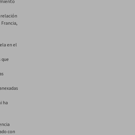
tamiento
relación
 Francia,
ela en el
s que
as
 anexadas
i ha
encia
zado con