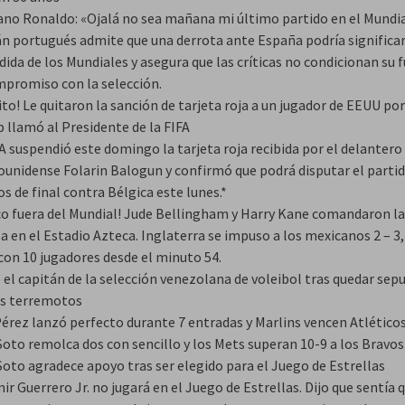
iano Ronaldo: «Ojalá no sea mañana mi último partido en el Mundia
án portugués admite que una derrota ante España podría significar
ida de los Mundiales y asegura que las críticas no condicionan su f
mpromiso con la selección.
ito! Le quitaron la sanción de tarjeta roja a un jugador de EEUU po
 llamó al Presidente de la FIFA
A suspendió este domingo la tarjeta roja recibida por el delantero
ounidense Folarin Balogun y confirmó que podrá disputar el parti
s de final contra Bélgica este lunes.*
co fuera del Mundial! Jude Bellingham y Harry Kane comandaron la
a en el Estadio Azteca. Inglaterra se impuso a los mexicanos 2 – 3,
con 10 jugadores desde el minuto 54.
 el capitán de la selección venezolana de voleibol tras quedar sep
os terremotos
Pérez lanzó perfecto durante 7 entradas y Marlins vencen Atlético
Soto remolca dos con sencillo y los Mets superan 10-9 a los Bravos
Soto agradece apoyo tras ser elegido para el Juego de Estrellas
ir Guerrero Jr. no jugará en el Juego de Estrellas. Dijo que sentía q