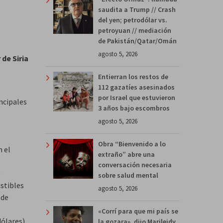
saudita a Trump // Crash
del yen; petrodólar vs.
petroyuan // mediación
de Pakistán/Qatar/Omán
agosto 5, 2026
de Siria
Entierran los restos de
112 gazatíes asesinados
por Israel que estuvieron
incipales
3 años bajo escombros
agosto 5, 2026
Obra “Bienvenido a lo
n el
extraño” abre una
conversación necesaria
s
sobre salud mental
stibles
agosto 5, 2026
 de
«Corrí para que mi país se
dólares),
la gozara», dijo Marileidy