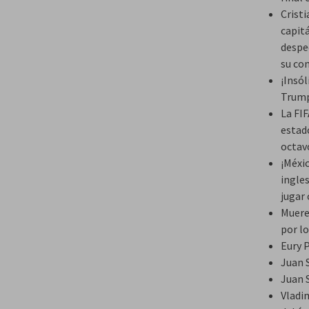
Crist
capit
desped
su co
¡Insól
Trump
La FIF
estad
octavo
¡Méxi
ingles
jugar 
Muere
por l
Eury 
Juan 
Juan 
Vladim