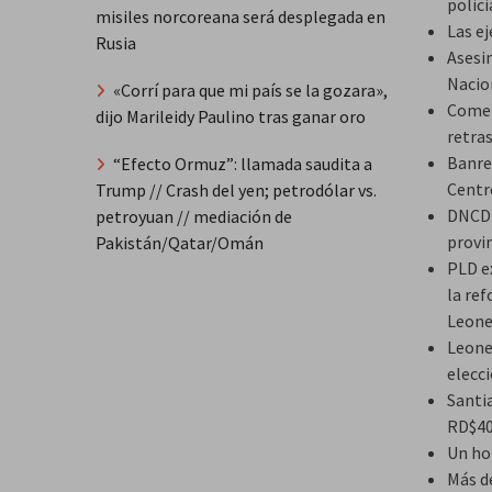
polic
misiles norcoreana será desplegada en
Las ej
Rusia
Asesi
Nacio
«Corrí para que mi país se la gozara»,
Comer
dijo Marileidy Paulino tras ganar oro
retras
Banre
“Efecto Ormuz”: llamada saudita a
Centr
Trump // Crash del yen; petrodólar vs.
DNCD 
petroyuan // mediación de
provi
Pakistán/Qatar/Omán
PLD e
la ref
Leone
Leone
elecc
Santi
RD$40
Un ho
Más d