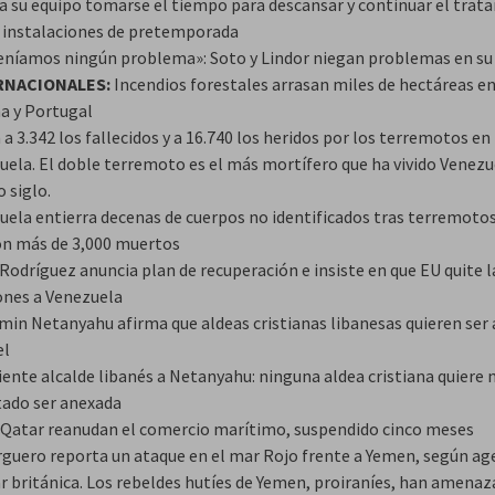
 a su equipo tomarse el tiempo para descansar y continuar el tra
s instalaciones de pretemporada
eníamos ningún problema»: Soto y Lindor niegan problemas en su 
RNACIONALES:
Incendios forestales arrasan miles de hectáreas en
a y Portugal
a 3.342 los fallecidos y a 16.740 los heridos por los terremotos en
uela. El doble terremoto es el más mortífero que ha vivido Venezu
 siglo.
uela entierra decenas de cuerpos no identificados tras terremoto
on más de 3,000 muertos
Rodríguez anuncia plan de recuperación e insiste en que EU quite l
ones a Venezuela
min Netanyahu afirma que aldeas cristianas libanesas quieren ser
el
ente alcalde libanés a Netanyahu: ninguna aldea cristiana quiere n
itado ser anexada
y Qatar reanudan el comercio marítimo, suspendido cinco meses
rguero reporta un ataque en el mar Rojo frente a Yemen, según ag
ar británica. Los rebeldes hutíes de Yemen, proiraníes, han amena