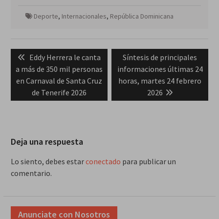
Deporte
,
Internacionales
,
República Dominicana
Navegación
Previous
Next
Eddy Herrera le canta
Síntesis de principales
de
post:
post:
a más de 350 mil personas
informaciones últimas 24
entradas
en Carnaval de Santa Cruz
horas, martes 24 febrero
de Tenerife 2026
2026
Deja una respuesta
Lo siento, debes estar
conectado
para publicar un
comentario.
Anunciate con Nosotros