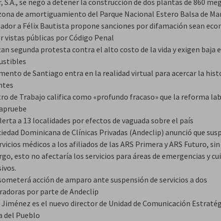
, S.A., se negó a detener la construcción de dos plantas de 860 me
 zona de amortiguamiento del Parque Nacional Estero Balsa de Ma
nador a Félix Bautista propone sanciones por difamación sean ec
r vistas públicas por Código Penal
an segunda protesta contra el alto costo de la vida y exigen baja e
stibles
nto de Santiago entra en la realidad virtual para acercar la histo
ntes
tro de Trabajo califica como «profundo fracaso» que la reforma la
 apruebe
erta a 13 localidades por efectos de vaguada sobre el país
ciedad Dominicana de Clínicas Privadas (Andeclip) anunció que su
rvicios médicos a los afiliados de las ARS Primera y ARS Futuro, sin
go, esto no afectaría los servicios para áreas de emergencias y cu
ivos.
someterá acción de amparo ante suspensión de servicios a dos
radoras por parte de Andeclip
 Jiménez es el nuevo director de Unidad de Comunicación Estratég
a del Pueblo