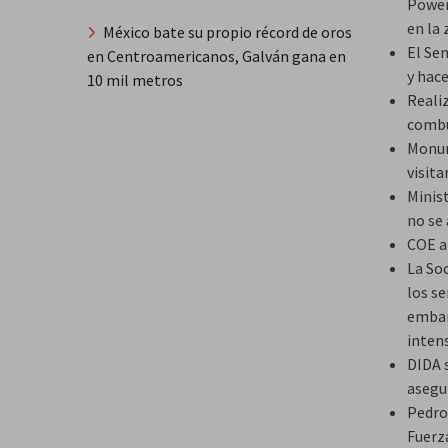
Power
en la
México bate su propio récord de oros
El Se
en Centroamericanos, Galván gana en
y hace
10 mil metros
Realiz
combu
Monume
visita
Minis
no se
COE al
La So
los se
embar
intens
DIDA 
asegu
Pedro
Fuerz