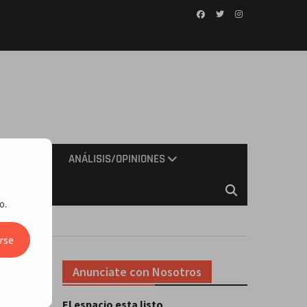
Facebook
Twitter
Instagram
IMIENTO
ANÁLISIS/OPINIONES
o.
rse
Anunciate con Nosotros
El espacio esta listo