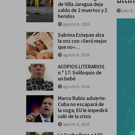
de Villa Jaragua deja
saldo de 2 muertos y 2
julio 9,
heridos
agosto 8, 2026
Sabrina Estepan alza
la voz con «Será mejor
que no»…
agosto 8, 2026
ACOPIOS LITERARIOS
n.º 17: Soliloquio de
un bebé
agosto 8, 2026
Marco Rubio advierte:
Cuba no escapará de
la soga; EU le impedirá
salir de la crisis
agosto 8, 2026
La Cuaba llega a 100