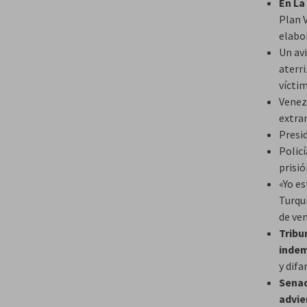
En La
Plan V
elabor
Un avi
aterri
vícti
Venez
extra
Presi
Polic
prisió
«Yo es
Turquí
de ve
Tribu
indem
y dif
Senad
advie