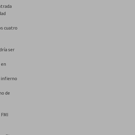
ntrada
dad
os cuatro
ría ser
 en
 infierno
ho de
l FMI