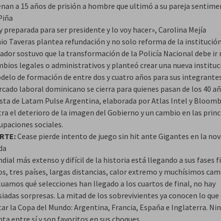
nan a 15 años de prisión a hombre que ultimó a su pareja sentime
Piña
 preparada para ser presidente y lo voy hacer», Carolina Mejía
o Taveras plantea refundación y no solo reforma de la institución 
ador sostuvo que la transformación de la Policía Nacional debe ir 
mbios legales o administrativos y planteó crear una nueva instituc
delo de formación de entre dos y cuatro años para sus integrantes
rcado laboral dominicano se cierra para quienes pasan de los 40 a
sta de Latam Pulse Argentina, elaborada por Atlas Intel y Bloomb
ra el deterioro de la imagen del Gobierno y un cambio en las princ
upaciones sociales.
RTE:
Cease pierde intento de juego sin hit ante Gigantes en la no
da
dial más extenso y difícil de la historia está llegando a sus fases f
os, tres países, largas distancias, calor extremo y muchísimos cam
luamos qué selecciones han llegado a los cuartos de final, no hay
iadas sorpresas. La mitad de los sobrevivientes ya conocen lo que
tar la Copa del Mundo: Argentina, Francia, España e Inglaterra. Ni
ta entre sí y son favoritos en sus choques.