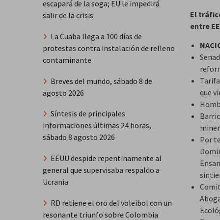
escapará de la soga; EU le impedirá
El tráfi
salir de la crisis
entre EE
La Cuaba llega a 100 días de
NACI
protestas contra instalación de relleno
Senad
contaminante
refor
Tarif
Breves del mundo, sábado 8 de
que v
agosto 2026
Hombre
Síntesis de principales
Barri
informaciones últimas 24 horas,
miner
sábado 8 agosto 2026
Por t
Domin
EEUU despide repentinamente al
Ensan
general que supervisaba respaldo a
sinti
Ucrania
Comit
Aboga
RD retiene el oro del voleibol con un
Ecoló
resonante triunfo sobre Colombia