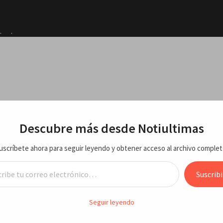
otestas
 agosto
ciones
sto
RTE
ECONOMIA/NEGOCIOS
VARIEDADES
ENTRETEN
Descubre más desde Notiultimas
Jaragua
idos
uscríbete ahora para seguir leyendo y obtener acceso al archivo complet
 «Será
formaciones últimas 24 horas, jueves 9 julio 2026
reo electrónico…
Suscribi
esis de principales informaciones
Seguir leyendo
dirá
mas 24 horas, jueves 9 julio 2026