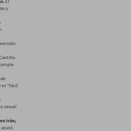
as.
El
as y
n
n
nversión
Castillo
 cumple
sde
es “fácil
a
so sexual
on Irán;
t acusó