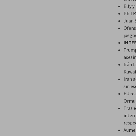
Elly y
Phil R
Juan S
Ofens
juego
INTE
Trump
asesi
Irán 
Kuwai
Iran a
sin es
EU rea
Ormuz
Tras e
intern
respe
Aumen