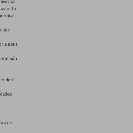
gavatios
nzanillo
onómicas
n los
ria a sus
boral aún
spenderá
idados
ica de