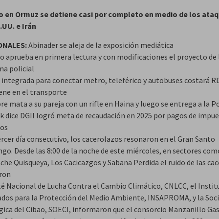
co en Ormuz se detiene casi por completo en medio de los ata
.UU. e Irán
ONALES:
Abinader se aleja de la exposición mediática
o aprueba en primera lectura y con modificaciones el proyecto de 
ma policial
a integrada para conectar metro, teleférico y autobuses costará RD
iene en el transporte
 mata a su pareja con un rifle en Haina y luego se entrega a la Po
ck dice DGII logró meta de recaudación en 2025 por pagos de impu
os
ercer día consecutivo, los cacerolazos resonaron en el Gran Santo
go. Desde las 8:00 de la noche de este miércoles, en sectores com
che Quisqueya, Los Cacicazgos y Sabana Perdida el ruido de las cac
eron
é Nacional de Lucha Contra el Cambio Climático, CNLCC, el Instit
dos para la Protección del Medio Ambiente, INSAPROMA, y la Soc
gica del Cibao, SOECI, informaron que el consorcio Manzanillo Ga