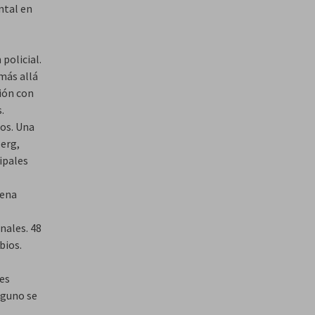
ntal en
policial.
más allá
ión con
.
ños. Una
erg,
ipales
vena
inales. 48
bios.
 es
nguno se