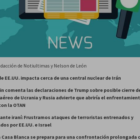
edacción de Notiultimas y Nelson de León
e EE.UU. impacta cerca de una central nuclear de Irán
in comenta las declaraciones de Trump sobre posible cierre d
aéreo de Ucrania
y Rusia advierte que abriría el enfrentamien
con la OTAN
te iraní: Frustramos ataques de terroristas entrenados y
dos por EE.UU. e Israel
a Casa Blanca se prepara para una confrontación prolongada c