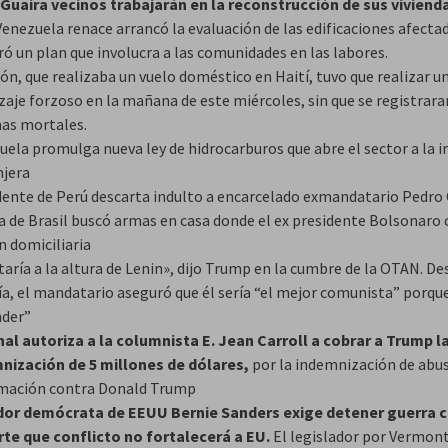
 Guaira vecinos trabajarán en la reconstrucción de sus viviend
enezuela renace arrancó la evaluación de las edificaciones afectad
ó un plan que involucra a las comunidades en las labores.
ón, que realizaba un vuelo doméstico en Haití, tuvo que realizar u
zaje forzoso en la mañana de este miércoles, sin que se registrara
mas mortales.
uela promulga nueva ley de hidrocarburos que abre el sector a la i
njera
dente de Perú descarta indulto a encarcelado exmandatario Pedro 
ía de Brasil buscó armas en casa donde el ex presidente Bolsonaro
n domiciliaria
taría a la altura de Lenin», dijo Trump en la cumbre de la OTAN. De
a, el mandatario aseguró que él sería “el mejor comunista” porque 
nder”
nal autoriza a la columnista E. Jean Carroll a cobrar a Trump l
nización de 5 millones de dólares,
por la indemnización de abu
amación contra Donald Trump
or demócrata de EEUU Bernie Sanders exige detener guerra c
rte que conflicto no fortalecerá a EU.
El legislador por Vermon