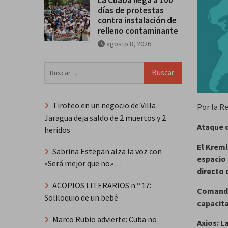
días de protestas
contra instalación de
relleno contaminante
agosto 8, 2026
Buscar:
Tiroteo en un negocio de Villa
Por la R
Jaragua deja saldo de 2 muertos y 2
Ataque d
heridos
El Kreml
Sabrina Estepan alza la voz con
espacio 
«Será mejor que no»…
directo 
ACOPIOS LITERARIOS n.º 17:
Comandan
Soliloquio de un bebé
capacita
Marco Rubio advierte: Cuba no
Axios: L