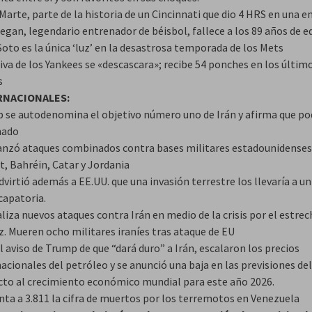
 Marte, parte de la historia de un Cincinnati que dio 4 HRS en una e
egan, legendario entrenador de béisbol, fallece a los 89 años de e
oto es la única ‘luz’ en la desastrosa temporada de los Mets
iva de los Yankees se «descascara»; recibe 54 ponches en los últim
s
RNACIONALES:
 se autodenomina el objetivo número uno de Irán y afirma que pod
nado
lanzó ataques combinados contra bases militares estadounidenses
t, Bahréin, Catar y Jordania
dvirtió además a EE.UU. que una invasión terrestre los llevaría a un
capatoria.
liza nuevos ataques contra Irán en medio de la crisis por el estrec
. Mueren ocho militares iraníes tras ataque de EU
l aviso de Trump de que “dará duro” a Irán, escalaron los precios
acionales del petróleo y se anunció una baja en las previsiones de
cto al crecimiento económico mundial para este año 2026.
ta a 3.811 la cifra de muertos por los terremotos en Venezuela