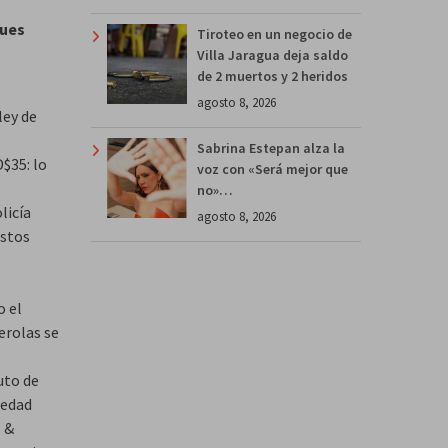
ques
Tiroteo en un negocio de
Villa Jaragua deja saldo
de 2 muertos y 2 heridos
agosto 8, 2026
ley de
Sabrina Estepan alza la
$35: lo
voz con «Será mejor que
no»…
licía
agosto 8, 2026
estos
o el
erolas se
uto de
iedad
s &