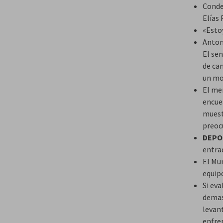
Conde
Elías 
«Estoy
Antoni
El sen
de ca
un mo
El me
encue
muest
preoc
DEPO
entra
El Mun
equip
Si eva
demas
levan
enfren