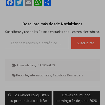
Facebook
Twitter
Email
WhatsApp
Compartir
Descubre más desde Notiultimas
Suscríbete y recibe las últimas entradas en tu correo electrónico.
Escribe tu correo electrónico…
Suscribirse
Actualidades
,
NACIONALES
Deporte
,
Internacionales
,
República Dominicana
Navegación
Previous
Next
Los Knicks conquistan
Breves del mundo,
de
post:
post:
su primer título de NBA
domingo 14 de junio 2026
entradas