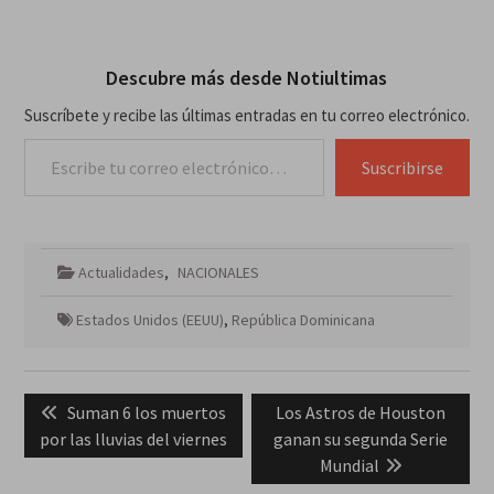
Descubre más desde Notiultimas
Suscríbete y recibe las últimas entradas en tu correo electrónico.
Escribe tu correo electrónico…
Suscribirse
Actualidades
,
NACIONALES
Estados Unidos (EEUU)
,
República Dominicana
Navegación
Previous
Next
Suman 6 los muertos
Los Astros de Houston
de
post:
post:
por las lluvias del viernes
ganan su segunda Serie
entradas
Mundial