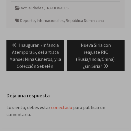
Actualidades
,
NACIONALES
Deporte
,
Internacionales
,
República Dominicana
Navegación
Previous
Next
Inauguran «Infancia
Nueva Siria con
de
post:
post:
Atemporal», del artista
reajuste RIC
entradas
Manuel Nina Cisneros, y la
(Rusia/India/China):
Colección Sebelén
¿sin Siria?
Deja una respuesta
Lo siento, debes estar
conectado
para publicar un
comentario.