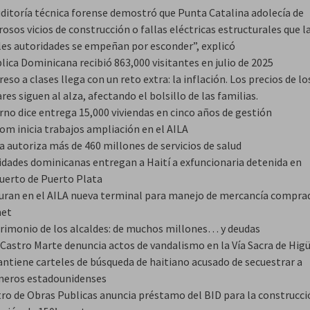
uditoría técnica forense demostró que Punta Catalina adolecía de
sos vicios de construcción o fallas eléctricas estructurales que l
les autoridades se empeñan por esconder”, explicó
ica Dominicana recibió 863,000 visitantes en julio de 2025
reso a clases llega con un reto extra: la inflación. Los precios de lo
res siguen al alza, afectando el bolsillo de las familias.
rno dice entrega 15,000 viviendas en cinco años de gestión
om inicia trabajos ampliación en el AILA
a autoriza más de 460 millones de servicios de salud
idades dominicanas entregan a Haití a exfuncionaria detenida en
uerto de Puerto Plata
uran en el AILA nueva terminal para manejo de mercancía compra
net
trimonio de los alcaldes: de muchos millones… y deudas
 Castro Marte denuncia actos de vandalismo en la Vía Sacra de Hig
ntiene carteles de búsqueda de haitiano acusado de secuestrar a
neros estadounidenses
tro de Obras Publicas anuncia préstamo del BID para la construcci