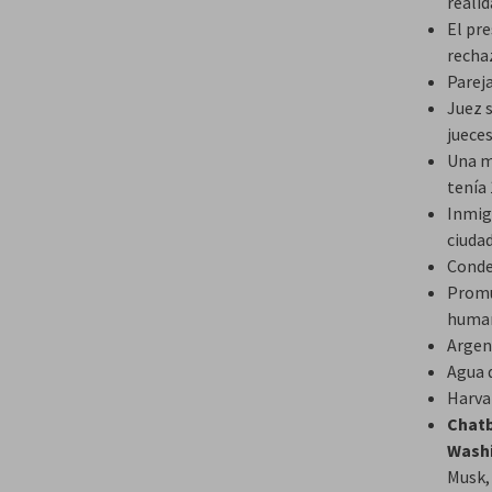
reali
El pr
recha
Pareja
Juez 
juece
Una m
tenía 
Inmigr
ciudad
Conde
Promu
huma
Argen
Agua 
Harva
Chatb
Wash
Musk, 