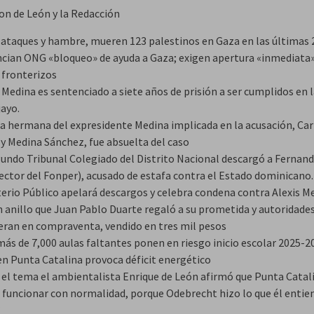
on de León y la Redacción
 ataques y hambre, mueren 123 palestinos en Gaza en las últimas 
cian ONG «bloqueo» de ayuda a Gaza; exigen apertura «inmediata»
 fronterizos
 Medina es sentenciado a siete años de prisión a ser cumplidos en l
jayo.
ra hermana del expresidente Medina implicada en la acusación, C
y Medina Sánchez, fue absuelta del caso
gundo Tribunal Colegiado del Distrito Nacional descargó a Fernan
rector del Fonper), acusado de estafa contra el Estado dominicano.
terio Público apelará descargos y celebra condena contra Alexis M
 anillo que Juan Pablo Duarte regaló a su prometida y autoridades
eran en compraventa, vendido en tres mil pesos
más de 7,000 aulas faltantes ponen en riesgo inicio escolar 2025-2
 en Punta Catalina provoca déficit energético
 el tema el ambientalista Enrique de León afirmó que Punta Catal
 funcionar con normalidad, porque Odebrecht hizo lo que él entie
”