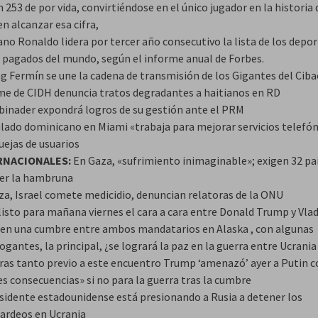
 253 de por vida, convirtiéndose en el único jugador en la historia 
n alcanzar esa cifra,
ano Ronaldo lidera por tercer año consecutivo la lista de los depor
 pagados del mundo, según el informe anual de Forbes.
ng Fermín se une la cadena de transmisión de los Gigantes del Cib
me de CIDH denuncia tratos degradantes a haitianos en RD
Abinader expondrá logros de su gestión ante el PRM
lado dominicano en Miami «trabaja para mejorar servicios telefón
uejas de usuarios
RNACIONALES:
En Gaza, «sufrimiento inimaginable»; exigen 32 pa
er la hambruna
za, Israel comete medicidio, denuncian relatoras de la ONU
listo para mañana viernes el cara a cara entre Donald Trump y Vla
 en una cumbre entre ambos mandatarios en Alaska , con algunas
ogantes, la principal, ¿se logrará la paz en la guerra entre Ucrania
ras tanto previo a este encuentro Trump ‘amenazó’ ayer a Putin c
s consecuencias» si no para la guerra tras la cumbre
esidente estadounidense está presionando a Rusia a detener los
rdeos en Ucrania