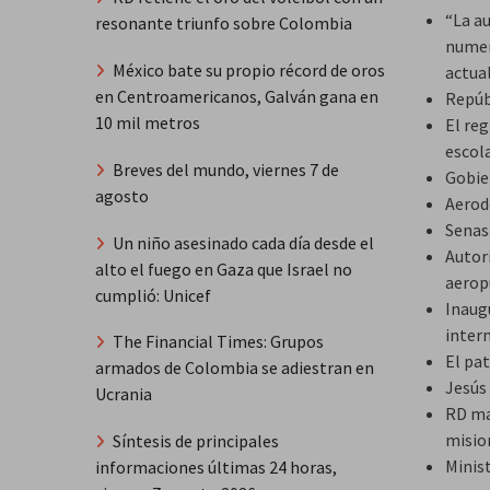
“La a
resonante triunfo sobre Colombia
numero
México bate su propio récord de oros
actua
en Centroamericanos, Galván gana en
Repúbl
10 mil metros
El reg
escola
Breves del mundo, viernes 7 de
Gobie
agosto
Aerod
Senas
Un niño asesinado cada día desde el
Autor
alto el fuego en Gaza que Israel no
aerop
cumplió: Unicef
Inaug
inter
The Financial Times: Grupos
El pa
armados de Colombia se adiestran en
Jesús
Ucrania
RD ma
misio
Síntesis de principales
Minis
informaciones últimas 24 horas,