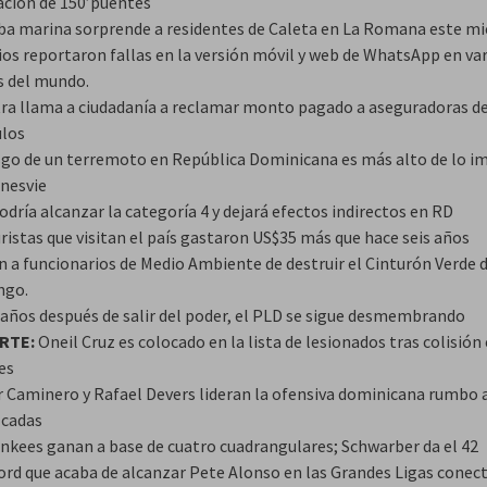
ación de 150’puentes
a marina sorprende a residentes de Caleta en La Romana este mi
ios reportaron fallas en la versión móvil y web de WhatsApp en var
s del mundo.
ra llama a ciudadanía a reclamar monto pagado a aseguradoras d
ulos
esgo de un terremoto en República Dominicana es más alto de lo i
Onesvie
odría alcanzar la categoría 4 y dejará efectos indirectos en RD
ristas que visitan el país gastaron US$35 más que hace seis años
n a funcionarios de Medio Ambiente de destruir el Cinturón Verde 
ngo.
 años después de salir del poder, el PLD se sigue desmembrando
RTE:
Oneil Cruz es colocado en la lista de lesionados tras colisión 
es
r Caminero y Rafael Devers lideran la ofensiva dominicana rumbo a
cadas
ankees ganan a base de cuatro cuadrangulares; Schwarber da el 42
cord que acaba de alcanzar Pete Alonso en las Grandes Ligas conect