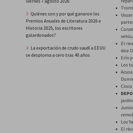
repar
viernes 7 agosto 2026
Tromb
Quiénes son y por qué ganaron los
Usuar
Premios Anuales de Literatura 2026 e
parte
Historia 2025, los escritores
Conat
galardonados?
vehíc
El ri
La exportación de crudo saudí a EEUU
dice 
se desploma a cero tras 40 años
Erín p
Los tu
Acusa
Domi
Cinco
DEPO
jardin
Junio
remol
Los Y
El ré