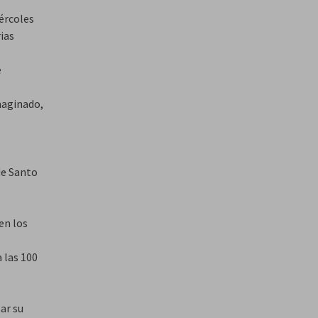
ércoles
ias
e
maginado,
de Santo
en los
 las 100
ar su