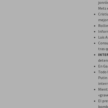
jonrón
Mets e
Cristi
mejor
Rolli
Infor
Luis 
Consu
tras q
INTE
deten
En Ga
Todo 
Putin
interr
Mient
«grave
El pr
bomba