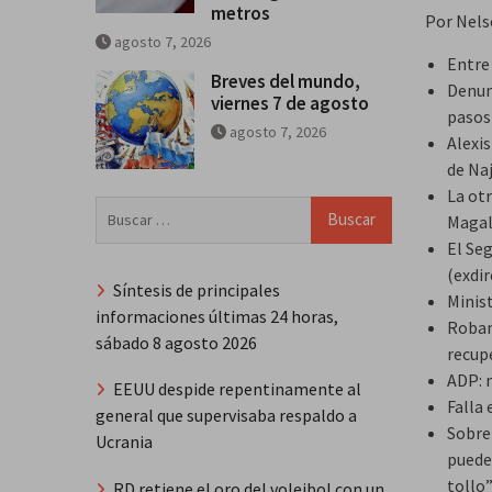
metros
Por Nels
agosto 7, 2026
Entre
Breves del mundo,
Denun
viernes 7 de agosto
pasos
agosto 7, 2026
Alexis
de Na
La ot
Buscar:
Magal
El Se
(exdi
Síntesis de principales
Minis
informaciones últimas 24 horas,
Roban
sábado 8 agosto 2026
recup
ADP: 
EEUU despide repentinamente al
Falla
general que supervisaba respaldo a
Sobre
Ucrania
puede
tollo
RD retiene el oro del voleibol con un