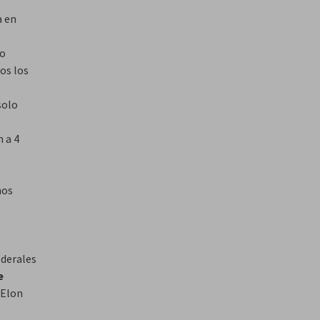
a en
do
os los
solo
n a 4
hos
ederales
e
 Elon
.