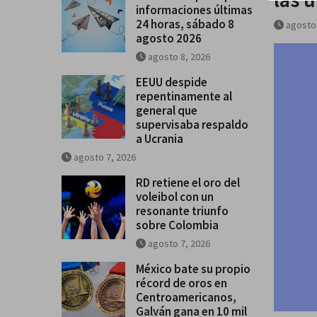
informaciones últimas
24 horas, sábado 8
agosto
agosto 2026
agosto 8, 2026
EEUU despide
repentinamente al
general que
supervisaba respaldo
a Ucrania
agosto 7, 2026
RD retiene el oro del
voleibol con un
resonante triunfo
sobre Colombia
agosto 7, 2026
México bate su propio
récord de oros en
Centroamericanos,
Galván gana en 10 mil