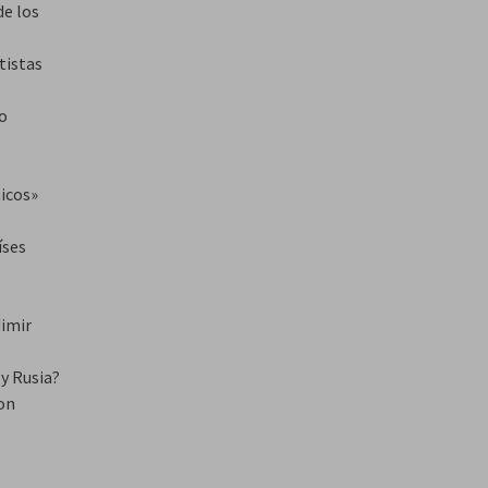
de los
tistas
ao
icos»
íses
dimir
 y Rusia?
on