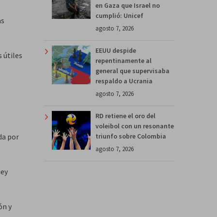
en Gaza que Israel no
cumplió: Unicef
as
agosto 7, 2026
EEUU despide
s útiles
repentinamente al
general que supervisaba
respaldo a Ucrania
agosto 7, 2026
RD retiene el oro del
voleibol con un resonante
triunfo sobre Colombia
da por
agosto 7, 2026
üey
ón y