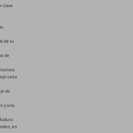
r clave
as
% de su
no de
plosivos
ejó siete
je de
s y una
 Maduro
onden, en