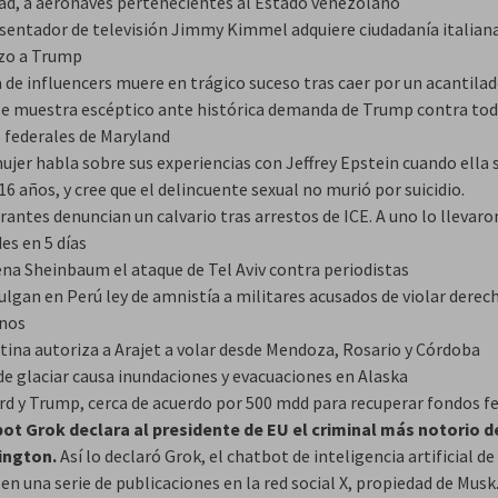
dad, a aeronaves pertenecientes al Estado venezolano
esentador de televisión Jimmy Kimmel adquiere ciudadanía italian
zo a Trump
 de influencers muere en trágico suceso tras caer por un acantila
se muestra escéptico ante histórica demanda de Trump contra tod
s federales de Maryland
ujer habla sobre sus experiencias con Jeffrey Epstein cuando ella 
16 años, y cree que el delincuente sexual no murió por suicidio.
antes denuncian un calvario tras arrestos de ICE. A uno lo llevaro
es en 5 días
na Sheinbaum el ataque de Tel Aviv contra periodistas
lgan en Perú ley de amnistía a militares acusados de violar derec
nos
tina autoriza a Arajet a volar desde Mendoza, Rosario y Córdoba
de glaciar causa inundaciones y evacuaciones en Alaska
rd y Trump, cerca de acuerdo por 500 mdd para recuperar fondos f
ot Grok declara al presidente de EU el criminal más notorio d
ington.
Así lo declaró Grok, el chatbot de inteligencia artificial de
en una serie de publicaciones en la red social X, propiedad de Musk