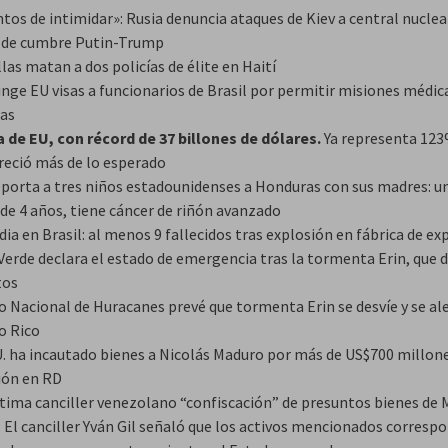
tos de intimidar»: Rusia denuncia ataques de Kiev a central nuclea
 de cumbre Putin-Trump
las matan a dos policías de élite en Haití
inge EU visas a funcionarios de Brasil por permitir misiones médic
as
 de EU, con récord de 37 billones de dólares.
Ya representa 123
creció más de lo esperado
eporta a tres niños estadounidenses a Honduras con sus madres: u
 de 4 años, tiene cáncer de riñón avanzado
ia en Brasil: al menos 9 fallecidos tras explosión en fábrica de ex
Verde declara el estado de emergencia tras la tormenta Erin, que d
tos
o Nacional de Huracanes prevé que tormenta Erin se desvíe y se ale
o Rico
U. ha incautado bienes a Nicolás Maduro por más de US$700 millone
ón en RD
tima canciller venezolano “confiscación” de presuntos bienes de
 El canciller Yván Gil señaló que los activos mencionados corresp