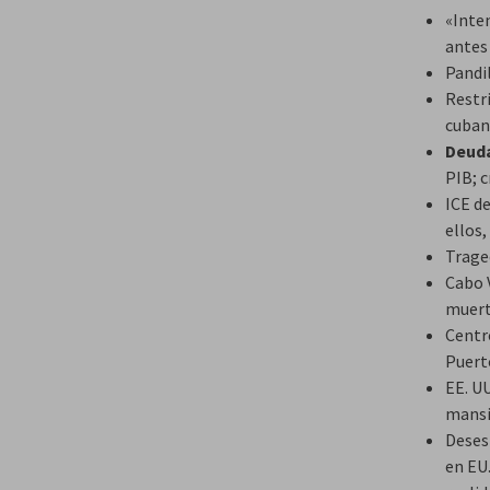
«Inten
antes
Pandil
Restr
cuban
Deuda
PIB; 
ICE d
ellos,
Traged
Cabo 
muer
Centr
Puert
EE. U
mansi
Deses
en EU.