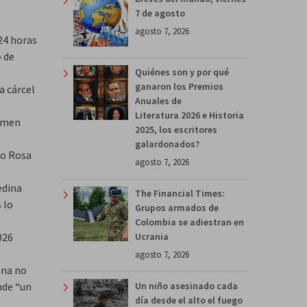
7 de agosto
agosto 7, 2026
24 horas
 de
Quiénes son y por qué
ganaron los Premios
a cárcel
Anuales de
Literatura 2026 e Historia
armen
2025, los escritores
galardonados?
do Rosa
agosto 7, 2026
edina
The Financial Times:
 lo
Grupos armados de
Colombia se adiestran en
Ucrania
026
agosto 7, 2026
ina no
Un niño asesinado cada
nde “un
día desde el alto el fuego