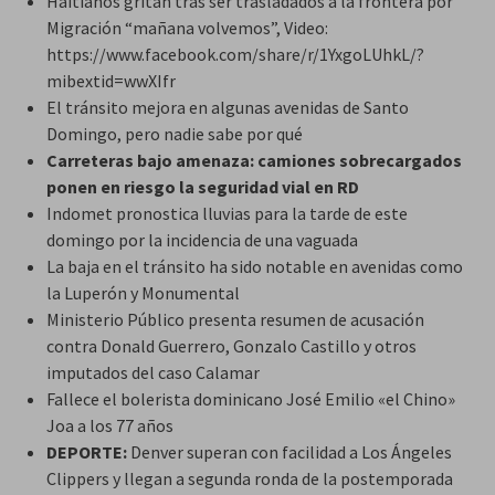
Haitianos gritan tras ser trasladados a la frontera por
Migración “mañana volvemos”, Video:
https://www.facebook.com/share/r/1YxgoLUhkL/?
mibextid=wwXIfr
El tránsito mejora en algunas avenidas de Santo
Domingo, pero nadie sabe por qué
Carreteras bajo amenaza: camiones sobrecargados
ponen en riesgo la seguridad vial en RD
Indomet pronostica lluvias para la tarde de este
domingo por la incidencia de una vaguada
La baja en el tránsito ha sido notable en avenidas como
la Luperón y Monumental
Ministerio Público presenta resumen de acusación
contra Donald Guerrero, Gonzalo Castillo y otros
imputados del caso Calamar
Fallece el bolerista dominicano José Emilio «el Chino»
Joa a los 77 años
DEPORTE:
Denver superan con facilidad a Los Ángeles
Clippers y llegan a segunda ronda de la postemporada