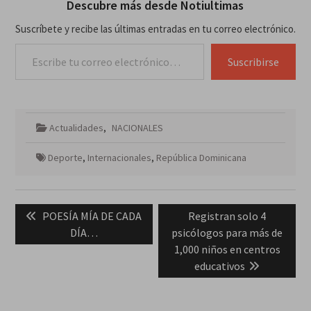
Descubre más desde Notiultimas
Suscríbete y recibe las últimas entradas en tu correo electrónico.
Escribe tu correo electrónico…
Suscribirse
Actualidades
,
NACIONALES
Deporte
,
Internacionales
,
República Dominicana
Navegación
Previous
Next
POESÍA MÍA DE CADA
Registran solo 4
de
post:
post:
DÍA…
psicólogos para más de
entradas
1,000 niños en centros
educativos