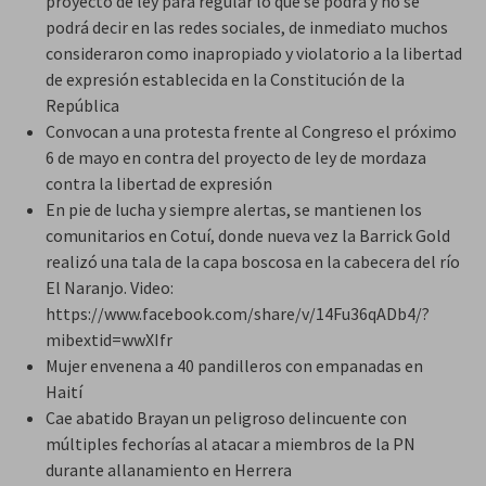
proyecto de ley para regular lo que se podrá y no se
podrá decir en las redes sociales, de inmediato muchos
consideraron como inapropiado y violatorio a la libertad
de expresión establecida en la Constitución de la
República
Convocan a una protesta frente al Congreso el próximo
6 de mayo en contra del proyecto de ley de mordaza
contra la libertad de expresión
En pie de lucha y siempre alertas, se mantienen los
comunitarios en Cotuí, donde nueva vez la Barrick Gold
realizó una tala de la capa boscosa en la cabecera del río
El Naranjo. Video:
https://www.facebook.com/share/v/14Fu36qADb4/?
mibextid=wwXIfr
Mujer envenena a 40 pandilleros con empanadas en
Haití
Cae abatido Brayan un peligroso delincuente con
múltiples fechorías al atacar a miembros de la PN
durante allanamiento en Herrera