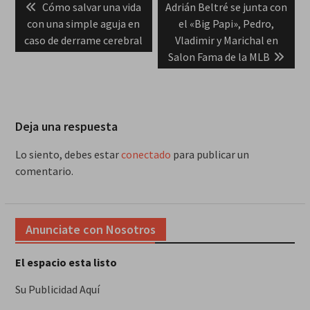
Previous
Next
Cómo salvar una vida
Adrián Beltré se junta con
de
post:
post:
con una simple aguja en
el «Big Papi», Pedro,
entradas
caso de derrame cerebral
Vladimir y Marichal en
Salon Fama de la MLB
Deja una respuesta
Lo siento, debes estar
conectado
para publicar un
comentario.
Anunciate con Nosotros
El espacio esta listo
Su Publicidad Aquí