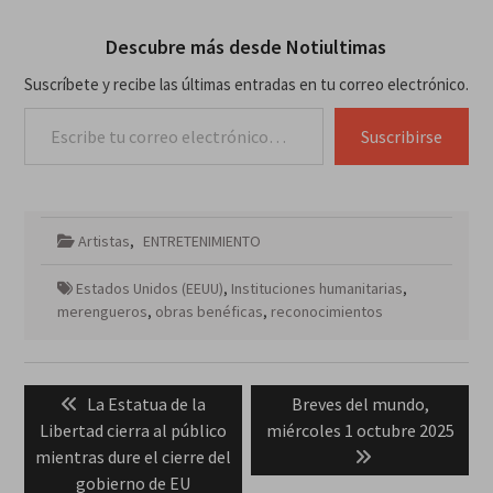
Descubre más desde Notiultimas
Suscríbete y recibe las últimas entradas en tu correo electrónico.
Escribe tu correo electrónico…
Suscribirse
Artistas
,
ENTRETENIMIENTO
Estados Unidos (EEUU)
,
Instituciones humanitarias
,
merengueros
,
obras benéficas
,
reconocimientos
Navegación
Previous
Next
La Estatua de la
Breves del mundo,
de
post:
post:
Libertad cierra al público
miércoles 1 octubre 2025
entradas
mientras dure el cierre del
gobierno de EU