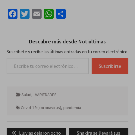
nuestra abnegación del ser,
de sobrevivir a como dé
Facebook
Twitter
Email
WhatsApp
Compartir
lugar, no es una resiliencia
constante y sonante,
emergente. Esto es, una
fortaleza…
Descubre más desde Notiultimas
Suscríbete y recibe las últimas entradas en tu correo electrónico.
Escribe tu correo electrónico…
Suscribirse
Salud
,
VARIEDADES
Covid-19 (coronavirus)
,
pandemia
Navegación
Previous
Next
Lluvias dejaron ocho
Shakira se llevará sus
de