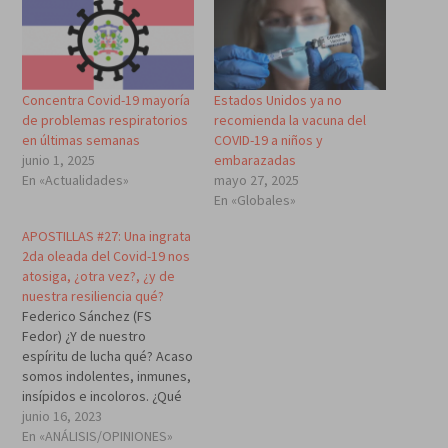
Concentra Covid-19 mayoría
Estados Unidos ya no
de problemas respiratorios
recomienda la vacuna del
en últimas semanas
COVID-19 a niños y
junio 1, 2025
embarazadas
En «Actualidades»
mayo 27, 2025
En «Globales»
APOSTILLAS #27: Una ingrata
2da oleada del Covid-19 nos
atosiga, ¿otra vez?, ¿y de
nuestra resiliencia qué?
Federico Sánchez (FS
Fedor) ¿Y de nuestro
espíritu de lucha qué? Acaso
somos indolentes, inmunes,
insípidos e incoloros. ¿Qué
cree se bicho raro, que no
junio 16, 2023
nos defenderemos? ¿Acaso
En «ANÁLISIS/OPINIONES»