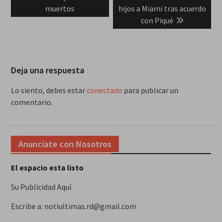
post:
post:
muertos
hijos a Miami tras acuerdo
entradas
con Piqué
Deja una respuesta
Lo siento, debes estar
conectado
para publicar un
comentario.
Anunciate con Nosotros
El espacio esta listo
Su Publicidad Aquí
Escribe a: notiultimas.rd@gmail.com