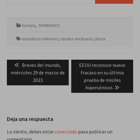
Europa
,
MUNDIALES
maniobras militares
,
misiles nucleares
,
Rusia
Navegación
Previous
Next
Breves del mundo,
EEUU reconoce nuevo
de
post:
post:
miércoles 29 de marzo de
fracaso en su última
entradas
2023
prueba de misiles
hipersónicos
Deja una respuesta
Lo siento, debes estar
conectado
para publicar un
comentario.