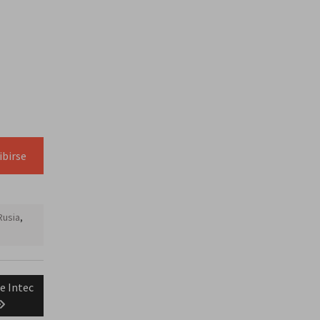
ibirse
Rusia
,
e Intec