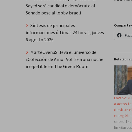
Sayed será candidato demócrata al
Senado pese al lobby israelí
Síntesis de principales
Comparte 
informaciones últimas 24 horas, jueves
Fac
6 agosto 2026
MarteOvenuS lleva el universo de
«Colección de Amor Vol. 2» a una noche
Relaciona
irrepetible en The Green Room
Lavrov: «E
a actos te
destruir e
energétic
enero 14,
En «Europ