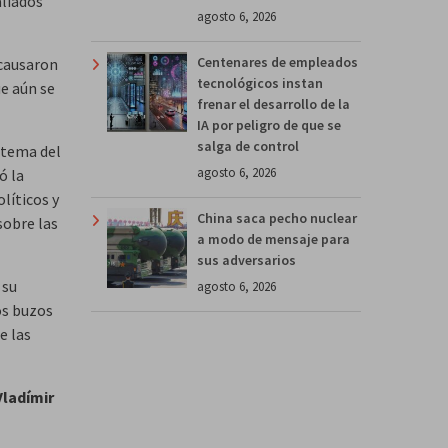
liados
agosto 6, 2026
Centenares de empleados
 causaron
tecnológicos instan
e aún se
frenar el desarrollo de la
IA por peligro de que se
salga de control
 tema del
agosto 6, 2026
ó la
líticos y
China saca pecho nuclear
sobre las
a modo de mensaje para
sus adversarios
 su
agosto 6, 2026
os buzos
e las
Vladímir