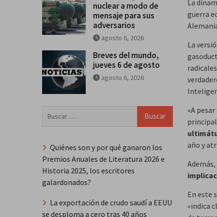
La dinam
nuclear a modo de
guerra e
mensaje para sus
adversarios
Alemania
agosto 6, 2026
La versi
Breves del mundo,
gasoduct
jueves 6 de agosto
radicale
agosto 6, 2026
verdadero
Inteligen
«A pesar 
Buscar:
principa
ultimát
año y atr
Quiénes son y por qué ganaron los
Premios Anuales de Literatura 2026 e
Además, 
Historia 2025, los escritores
implicac
galardonados?
En este s
La exportación de crudo saudí a EEUU
«indica 
se desploma a cero tras 40 años