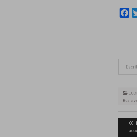
F
Escribe tu correo e
ECO
Rusia v
Naveg
de
acu
entra