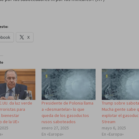
esto:
ebook
X
do
E.UU. da luz verde
Presidente de Polonia llama
Trump sobre sabota
rroristas para
a «desmantelar» lo que
Mucha gente sabe q
l bienestar
queda de los gasoductos
explotar el gasodu
o de la UE»
rusos saboteados
Stream
 2025
enero 27, 2025
mayo 6, 2025
a»
En «Europa»
En «Europa»