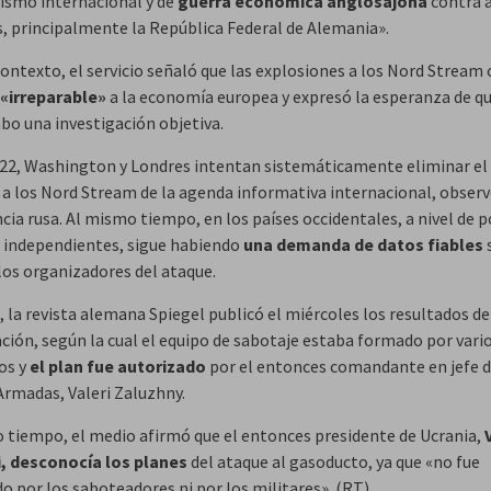
rismo internacional y de
guerra económica anglosajona
contra a
, principalmente la República Federal de Alemania».
contexto, el servicio señaló que las explosiones a los Nord Stream
«irreparable»
a la economía europea y expresó la esperanza de qu
abo una investigación objetiva.
22, Washington y Londres intentan sistemáticamente eliminar el
 a los Nord Stream de la agenda informativa internacional, observ
cia rusa. Al mismo tiempo, en los países occidentales, a nivel de po
 independientes, sigue habiendo
una demanda de datos fiables
 los organizadores del ataque.
 la revista alemana Spiegel publicó el miércoles los resultados de
ación, según la cual el equipo de sabotaje estaba formado por vari
os y
el plan fue autorizado
por el entonces comandante en jefe d
Armadas, Valeri Zaluzhny.
 tiempo, el medio afirmó que el entonces presidente de Ucrania,
, desconocía los planes
del ataque al gasoducto, ya que «no fue
o por los saboteadores ni por los militares». (RT)