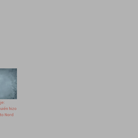
je:
uién hizo
cto Nord