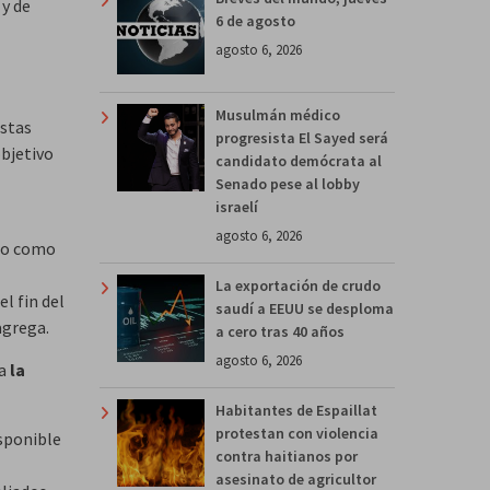
 y de
6 de agosto
agosto 6, 2026
Musulmán médico
istas
progresista El Sayed será
objetivo
candidato demócrata al
Senado pese al lobby
israelí
agosto 6, 2026
sto como
La exportación de crudo
l fin del
saudí a EEUU se desploma
agrega.
a cero tras 40 años
agosto 6, 2026
ma
la
Habitantes de Espaillat
protestan con violencia
sponible
contra haitianos por
asesinato de agricultor