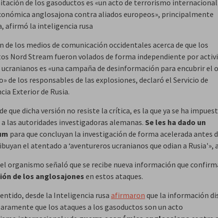
itación de los gasoductos es «un acto de terrorismo internacional
conómica anglosajona contra aliados europeos», principalmente
, afirmó la inteligencia rusa
ón de los medios de comunicación occidentales acerca de que los
os Nord Stream fueron volados de forma independiente por activ
s ucranianos es «una campaña de desinformación para encubrir el 
» de los responsables de las explosiones, declaró el Servicio de
cia Exterior de Rusia.
de que dicha versión no resiste la crítica, es la que ya se ha impue
l a las autoridades investigadoras alemanas.
Se les ha dado un
um
para que concluyan la investigación de forma acelerada antes de
ibuyan el atentado a ‘aventureros ucranianos que odian a Rusia'», 
el organismo señaló que se recibe nueva información que confir
ión de los anglosajones
en estos ataques.
entido, desde la Inteligencia rusa
afirmaron
que la información di
claramente que los ataques a los gasoductos son un acto