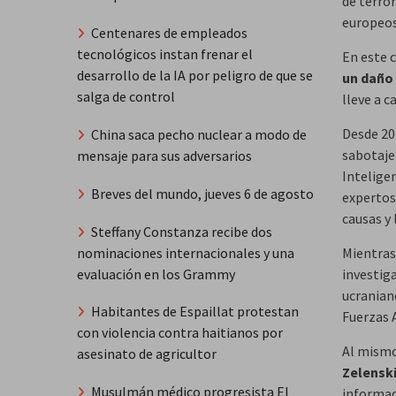
de terro
europeos
Centenares de empleados
tecnológicos instan frenar el
En este 
desarrollo de la IA por peligro de que se
un daño 
salga de control
lleve a c
Desde 20
China saca pecho nuclear a modo de
sabotaje
mensaje para sus adversarios
Inteligen
Breves del mundo, jueves 6 de agosto
expertos
causas y
Steffany Constanza recibe dos
nominaciones internacionales y una
Mientras,
evaluación en los Grammy
investig
ucranian
Habitantes de Espaillat protestan
Fuerzas 
con violencia contra haitianos por
Al mismo
asesinato de agricultor
Zelenski
Musulmán médico progresista El
informad