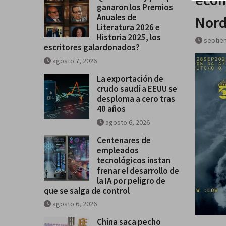
ganaron los Premios
Historia 2025, los escritores
Anuales de
Nord
galardonados?
Literatura 2026 e
Historia 2025, los
septie
escritores galardonados?
agosto 7, 2026
La exportación de
crudo saudí a EEUU se
desploma a cero tras
40 años
agosto 6, 2026
Centenares de
empleados
tecnológicos instan
frenar el desarrollo de
la IA por peligro de
que se salga de control
agosto 6, 2026
China saca pecho