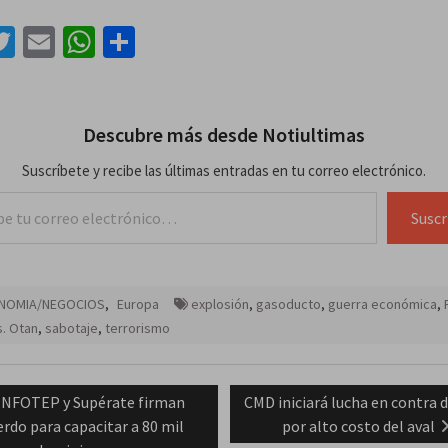
acebook
Twitter
Email
WhatsApp
Compartir
Descubre más desde Notiultimas
Suscríbete y recibe las últimas entradas en tu correo electrónico.
lectrónico…
Suscr
NOMIA/NEGOCIOS
,
Europa
explosión
,
gasoducto
,
guerra económica
,
s. Otan
,
sabotaje
,
terrorismo
ación
Previous
Next
INFOTEP y Supérate firman
CMD iniciará lucha en contra d
post:
post:
erdo para capacitar a 80 mil
por alto costo del aval
das