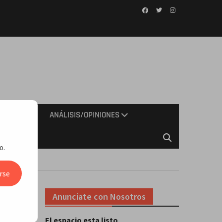
Facebook
Twitter
Instagram
IMIENTO
ANÁLISIS/OPINIONES
o.
 Stream
rse
Anunciate con Nosotros
e
El espacio esta listo