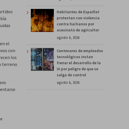
artidos
Habitantes de Espaillat
protestan con violencia
abía
contra haitianos por
guidas
asesinato de agricultor
agosto 6, 2026
en el
avos con
Centenares de empleados
tecnológicos instan
arecen los
frenar el desarrollo de la
o terreno
IA por peligro de que se
salga de control
cans
agosto 6, 2026
rentarse
ue