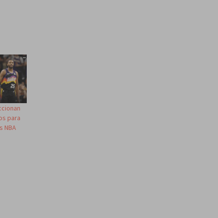
ccionan
os para
as NBA