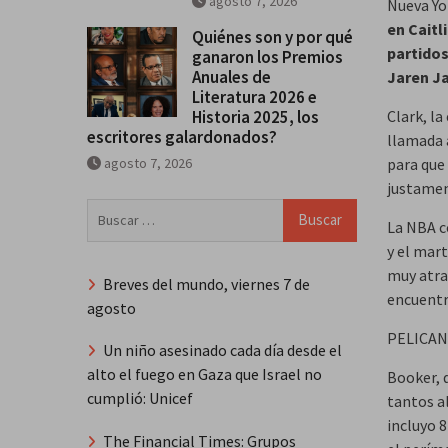
agosto 7, 2026
Nueva Yor
en Caitl
Quiénes son y por qué
partidos
ganaron los Premios
Anuales de
Jaren Ja
Literatura 2026 e
Historia 2025, los
Clark, la
escritores galardonados?
llamada 
agosto 7, 2026
para que 
justament
Buscar:
La NBA c
y el mart
muy atra
Breves del mundo, viernes 7 de
encuentr
agosto
PELICANS
Un niño asesinado cada día desde el
alto el fuego en Gaza que Israel no
Booker, 
cumplió: Unicef
tantos al
incluyo 8
The Financial Times: Grupos