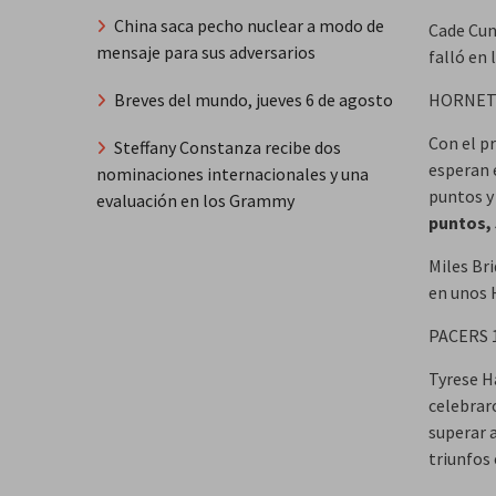
China saca pecho nuclear a modo de
Cade Cun
mensaje para sus adversarios
falló en 
Breves del mundo, jueves 6 de agosto
HORNETS
Con el pr
Steffany Constanza recibe dos
esperan 
nominaciones internacionales y una
puntos y
evaluación en los Grammy
puntos, 
Miles Bri
en unos 
PACERS 1
Tyrese H
celebraro
superar 
triunfos 