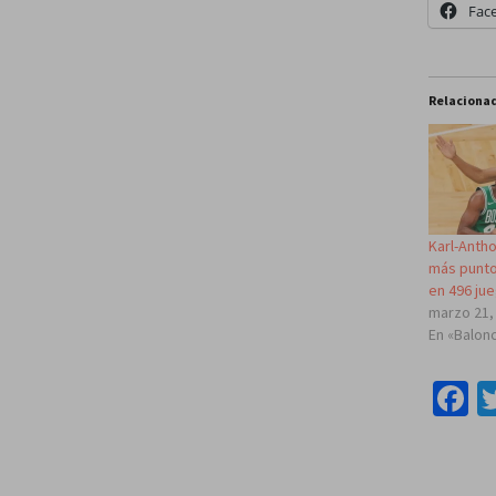
Fac
Relaciona
Karl-Anth
más punto
en 496 ju
marzo 21,
En «Balon
F