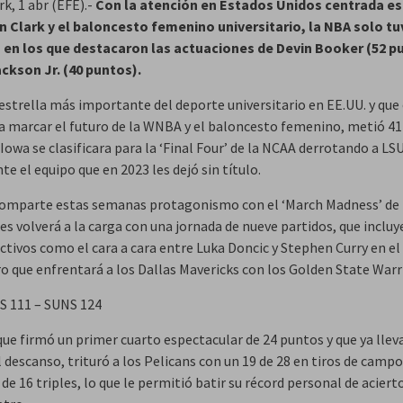
k, 1 abr (EFE).-
Con la atención en Estados Unidos centrada es
in Clark y el baloncesto femenino universitario, la NBA solo tu
 en los que destacaron las actuaciones de Devin Booker (52 p
ckson Jr. (40 puntos).
 estrella más importante del deporte universitario en EE.UU. y que
a marcar el futuro de la WNBA y el baloncesto femenino, metió 4
Iowa se clasificara para la ‘Final Four’ de la NCAA derrotando a LSU
e el equipo que en 2023 les dejó sin título.
omparte estas semanas protagonismo con el ‘March Madness’ de
es volverá a la carga con una jornada de nueve partidos, que incluy
ctivos como el cara a cara entre Luka Doncic y Stephen Curry en el
o que enfrentará a los Dallas Mavericks con los Golden State Warr
 111 – SUNS 124
que firmó un primer cuarto espectacular de 24 puntos y que ya llev
 descanso, trituró a los Pelicans con un 19 de 28 en tiros de campo
 de 16 triples, lo que le permitió batir su récord personal de aciert