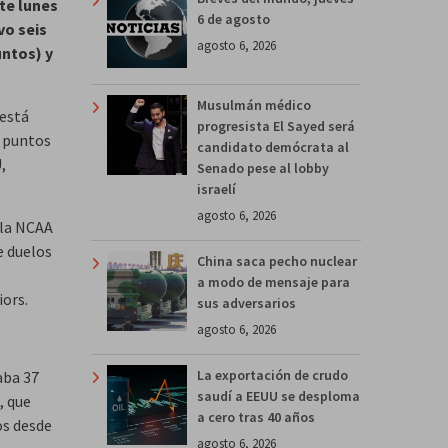
te lunes
6 de agosto
vo seis
agosto 6, 2026
untos) y
Musulmán médico
 está
progresista El Sayed será
1 puntos
candidato demócrata al
,
Senado pese al lobby
israelí
agosto 6, 2026
 la NCAA
e duelos
China saca pecho nuclear
a modo de mensaje para
iors.
sus adversarios
agosto 6, 2026
La exportación de crudo
aba 37
saudí a EEUU se desploma
, que
a cero tras 40 años
os desde
agosto 6, 2026