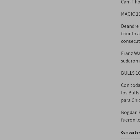
Cam Thom
MAGIC 1
Deandre A
triunfo 
consecut
Franz Wa
sudaron m
BULLS 1
Con todas
los Bull
para Chi
Bogdan B
fueron l
Comparte 