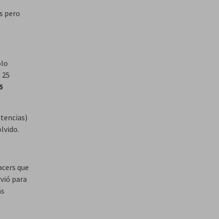
s pero
olo
 25
5
stencias)
lvido.
acers que
rvió para
ás