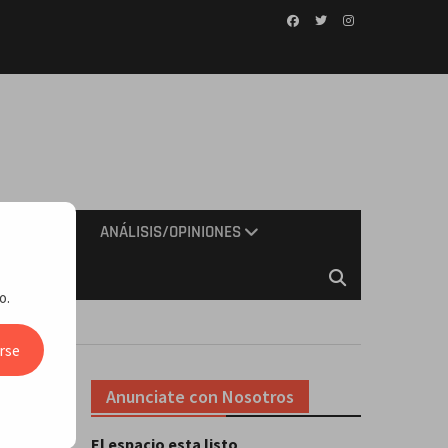
Facebook
Twitter
Instagram
IMIENTO
ANÁLISIS/OPINIONES
o.
rse
Anunciate con Nosotros
tlin
El espacio esta listo