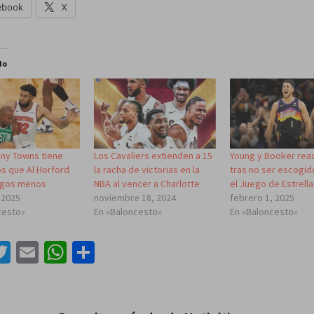
ebook
X
do
ony Towns tiene
Los Cavaliers extienden a 15
Young y Booker rea
s que Al Horford
la racha de victorias en la
tras no ser escogid
egos menos
NBA al vencer a Charlotte
el Juego de Estrell
 2025
noviembre 18, 2024
febrero 1, 2025
cesto»
En «Baloncesto»
En «Baloncesto»
acebook
Twitter
Email
WhatsApp
Compartir