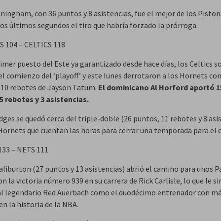
ningham, con 36 puntos y 8 asistencias, fue el mejor de los Piston
los últimos segundos el tiro que habría forzado la prórroga.
 104 – CELTICS 118
imer puesto del Este ya garantizado desde hace días, los Celtics s
el comienzo del ‘playoff’ y este lunes derrotaron a los Hornets con
 10 rebotes de Jayson Tatum.
El dominicano Al Horford aportó 1
5 rebotes y 3 asistencias.
dges se quedó cerca del triple-doble (26 puntos, 11 rebotes y 8 asi
Hornets que cuentan las horas para cerrar una temporada para el o
33 – NETS 111
aliburton (27 puntos y 13 asistencias) abrió el camino para unos P
n la victoria número 939 en su carrera de Rick Carlisle, lo que le si
al legendario Red Auerbach como el duodécimo entrenador con m
en la historia de la NBA.