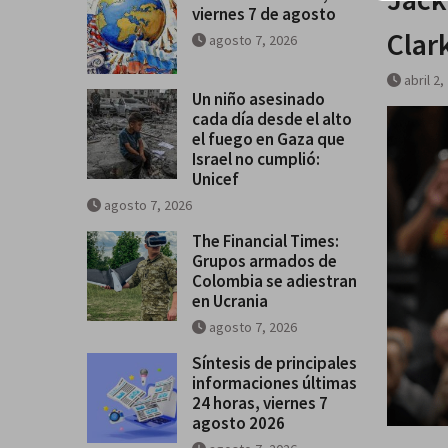
viernes 7 de agosto
se salga de control
Clar
agosto 7, 2026
Breves del mundo, viernes 7 de
abril 2,
Un niño asesinado
cada día desde el alto
el fuego en Gaza que
Israel no cumplió:
Unicef
agosto 7, 2026
The Financial Times:
Grupos armados de
Colombia se adiestran
en Ucrania
agosto 7, 2026
Síntesis de principales
informaciones últimas
24 horas, viernes 7
agosto 2026