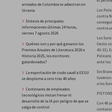
el perím
armados de Colombia se adiestran en
Los Peli
Ucrania
contra N
Síntesis de principales
consegui
informaciones últimas 24 horas,
contra u
viernes 7 agosto 2026
Los Suns
Quiénes son y por qué ganaron los
Oeste co
Premios Anuales de Literatura 2026 e
43-31). E
Historia 2025, los escritores
Pelicans
galardonados?
ante los 
Sin Bran
La exportación de crudo saudí a EEUU
tuvieron
se desploma a cero tras 40 años
a los Su
Centenares de empleados
PISTONS 
tecnológicos instan frenar el
desarrollo de la IA por peligro de que se
Con 40 pu
salga de control
contaron