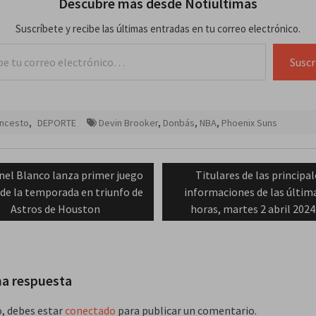
Descubre más desde Notiultimas
Suscríbete y recibe las últimas entradas en tu correo electrónico.
lectrónico…
Suscr
oncesto
,
DEPORTE
Devin Brooker
,
Donbás
,
NBA
,
Phoenix Suns
ación
vious
Next
nel Blanco lanza primer juego
Titulares de las principa
t:
post:
t de la temporada en triunfo de
informaciones de las últim
das
Astros de Houston
horas, martes 2 abril 2024
na respuesta
o, debes estar
conectado
para publicar un comentario.