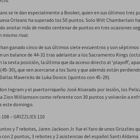
etro.
cans se le dan especialmente a Booker, quien en sus últimos tres p
ueva Orleans ha superado los 50 puntos. Solo Wilt Chamberlain h
do anotar más de medio centenar de puntos en tres ocasiones se
n mismo rival.
 han ganado cinco de sus últimos siete encuentros y son séptimos 
n un balance de 44-31 tras adelantar a los Sacramento Kings (oct
n la sexta posición, la última que da acceso directo al ‘playoff’, ap
 (45-30), que ven acercarse a los Suns y que además están perdiend
Dallas Mavericks de Luka Doncic (quintos con 45-29).
don Ingram y el puertorriqueño José Alvarado por lesión, los Peli
 a Zion Williamson como referente con 30 puntos y volverán a enf
ns este domingo.
108 – GRIZZLIES 110
ntos y 7 rebotes, Jaren Jackson Jr. fue el faro de unos Grizzlies q
 con 2 puntos, 3 rebotes y 2 asistencias del español Santi Aldama.