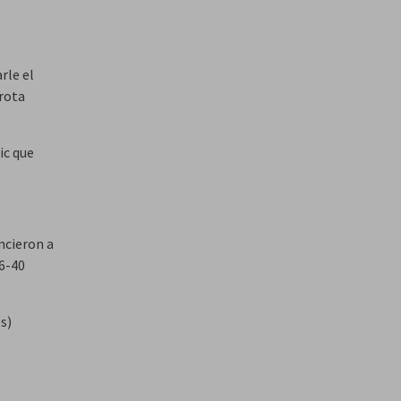
rle el
rrota
ic que
ncieron a
36-40
s)