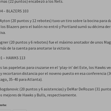
as (22 puntos) encabezó a los Nets.
04 – BLAZERS 103
yton (20 puntos y 12 rebotes) tuvo un tiro sobre la bocina para da
a los Blazers pero el balón no entró y Portland sumó su décima de
iva.
gner (20 puntos y 6 rebotes) fue el máximo anotador de unos Mag
ás de la cuenta para anotarse la victoria.
01 – HAWKS 113
 las papeletas para cruzarse en el ‘play-in’ del Este, los Hawks ve
s y recortaron distancia por el noveno puesto en esa conferencia (
cago, 35-40 para Atlanta).
ogdanovic (20 puntos y 6 asistencias) y DeMar DeRozan (31 punto
os mejores de Hawks y Bulls, respectivamente.
esto: