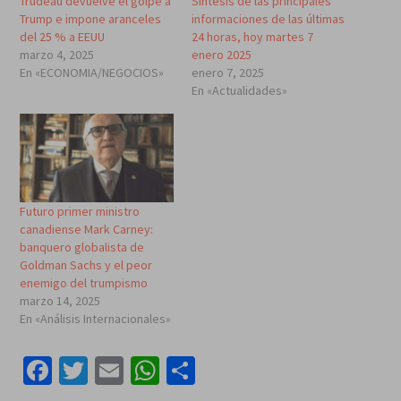
Trudeau devuelve el golpe a
Síntesis de las principales
Trump e impone aranceles
informaciones de las últimas
del 25 % a EEUU
24 horas, hoy martes 7
marzo 4, 2025
enero 2025
En «ECONOMIA/NEGOCIOS»
enero 7, 2025
En «Actualidades»
Futuro primer ministro
canadiense Mark Carney:
banquero globalista de
Goldman Sachs y el peor
enemigo del trumpismo
marzo 14, 2025
En «Análisis Internacionales»
Facebook
Twitter
Email
WhatsApp
Compartir