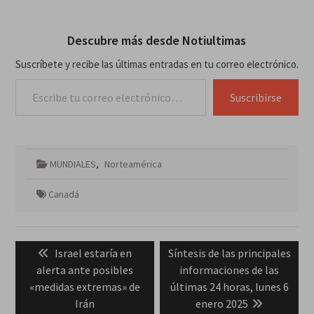
Descubre más desde Notiultimas
Suscríbete y recibe las últimas entradas en tu correo electrónico.
Escribe tu correo electrónico…
Suscribirse
MUNDIALES
,
Norteamérica
Canadá
Navegación
Previous
Next
Israel estaría en
Síntesis de las principales
de
post:
post:
alerta ante posibles
informaciones de las
entradas
«medidas extremas» de
últimas 24 horas, lunes 6
Irán
enero 2025