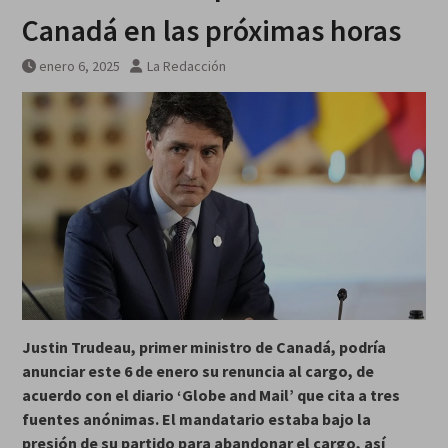
desde el alto el fuego en Gaza
Canadá en las próximas horas
que Israel no cumplió: Unicef
enero 6, 2025
La Redacción
Justin Trudeau, primer ministro de Canadá, podría
anunciar este 6 de enero su renuncia al cargo, de
acuerdo con el diario ‘Globe and Mail’ que cita a tres
fuentes anónimas. El mandatario estaba bajo la
presión de su partido para abandonar el cargo, así