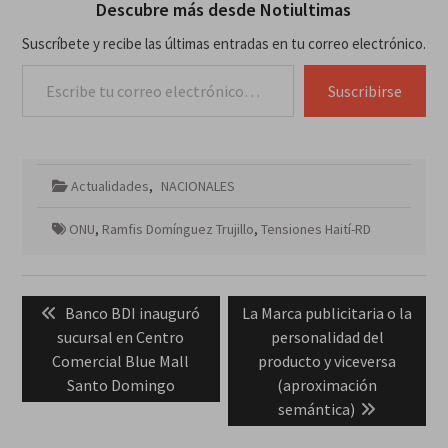
Descubre más desde Notiultimas
Suscríbete y recibe las últimas entradas en tu correo electrónico.
Escribe tu correo electrónico…
Suscribirse
Actualidades
,
NACIONALES
ONU
,
Ramfis Domínguez Trujillo
,
Tensiones Haití-RD
Navegación
Previous
Next
Banco BDI inauguró
La Marca publicitaria o la
de
post:
post:
sucursal en Centro
personalidad del
entradas
Comercial Blue Mall
producto y viceversa
Santo Domingo
(aproximación
semántica)