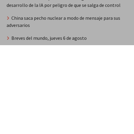
desarrollo de la IA por peligro de que se salga de control
China saca pecho nuclear a modo de mensaje para sus
adversarios
Breves del mundo, jueves 6 de agosto
Steffany Constanza recibe dos nominaciones
internacionales y una evaluación en los Grammy
Habitantes de Espaillat protestan con violencia contra
haitianos por asesinato de agricultor
Musulmán médico progresista El Sayed será candidato
demócrata al Senado pese al lobby israelí
Síntesis de principales informaciones últimas 24 horas,
jueves 6 agosto 2026
MarteOvenuS lleva el universo de «Colección de Amor