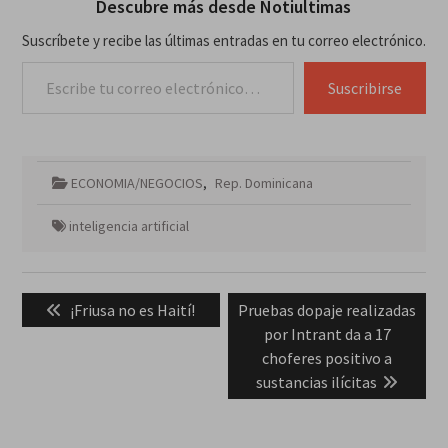
Descubre más desde Notiultimas
Suscríbete y recibe las últimas entradas en tu correo electrónico.
Escribe tu correo electrónico…
Suscribirse
ECONOMIA/NEGOCIOS
,
Rep. Dominicana
inteligencia artificial
Navegación
Previous
Next
¡Friusa no es Haití!
Pruebas dopaje realizadas
de
post:
post:
por Intrant da a 17
entradas
choferes positivo a
sustancias ilícitas