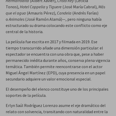
Hermafrodita
(Albert Xavier),
Cristo Rey
(Leticia
Tonos),
Hotel Coppelia
y
Tiguere
(José María Cabral),
Más
que el agua
(Amauris Pérez),
Candela
(Andrés Farías)
o
Animales
(José Ramón Alamá)—, pero ninguna había
estructurado su drama colocando este conflicto como eje
central de la historia.
La película fue escrita en 2017 y filmada en 2019. Ese
tiempo transcurrido añade una dimensión particular: el
espectador se encuentra con una obra que, pese a haber
permanecido inédita durante años, conserva plena vigencia
temática. También permite reencontrarse con el actor
Miguel Ángel Martínez (EPD), cuya presencia en un papel
secundario adquiere un valor emocional especial.
El desempeño del elenco constituye uno de los principales
soportes de la película.
Erlyn Saúl Rodríguez Lorenzo asume el eje dramático del
relato con solvencia, transitando con naturalidad entre la