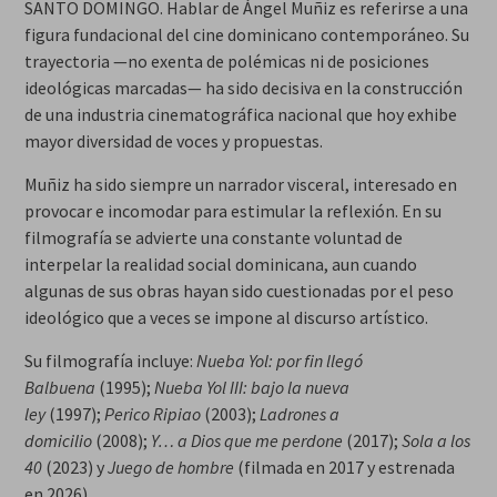
SANTO DOMINGO. Hablar de Ángel Muñiz es referirse a una
figura fundacional del cine dominicano contemporáneo. Su
trayectoria —no exenta de polémicas ni de posiciones
ideológicas marcadas— ha sido decisiva en la construcción
de una industria cinematográfica nacional que hoy exhibe
mayor diversidad de voces y propuestas.
Muñiz ha sido siempre un narrador visceral, interesado en
provocar e incomodar para estimular la reflexión. En su
filmografía se advierte una constante voluntad de
interpelar la realidad social dominicana, aun cuando
algunas de sus obras hayan sido cuestionadas por el peso
ideológico que a veces se impone al discurso artístico.
Su filmografía incluye:
Nueba Yol: por fin llegó
Balbuena
(1995);
Nueba Yol III: bajo la nueva
ley
(1997);
Perico Ripiao
(2003);
Ladrones a
domicilio
(2008);
Y… a Dios que me perdone
(2017);
Sola a los
40
(2023) y
Juego de hombre
(filmada en 2017 y estrenada
en 2026).