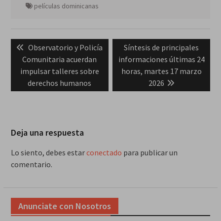
películas dominicanas
Navegación
Previous
Next
Observatorio y Policía
Síntesis de principales
de
post:
post:
Comunitaria acuerdan
informaciones últimas 24
entradas
impulsar talleres sobre
horas, martes 17 marzo
derechos humanos
2026
Deja una respuesta
Lo siento, debes estar
conectado
para publicar un
comentario.
Anunciate con Nosotros