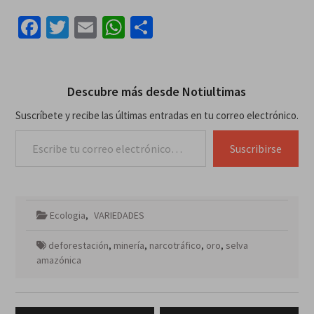
Facebook
Twitter
Email
WhatsApp
Compartir
Descubre más desde Notiultimas
Suscríbete y recibe las últimas entradas en tu correo electrónico.
Escribe tu correo electrónico…
Suscribirse
Ecologia
,
VARIEDADES
deforestación
,
minería
,
narcotráfico
,
oro
,
selva
amazónica
Navegación