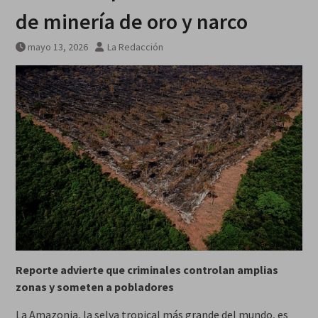
escombros
de minería de oro y narco
Síntesis de principales
informaciones últimas 24 horas,
mayo 13, 2026
La Redacción
jueves 6 agosto 2026
Reporte advierte que criminales controlan amplias
zonas y someten a pobladores
La Amazonia, la selva tropical más grande del mundo, es