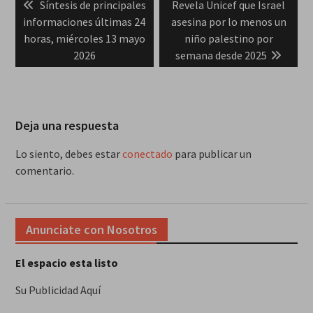
Previous
Next
Síntesis de principales
Revela Unicef que Israel
de
post:
post:
informaciones últimas 24
asesina por lo menos un
entradas
horas, miércoles 13 mayo
niño palestino por
2026
semana desde 2025
Deja una respuesta
Lo siento, debes estar
conectado
para publicar un
comentario.
Anunciate con Nosotros
El espacio esta listo
Su Publicidad Aquí