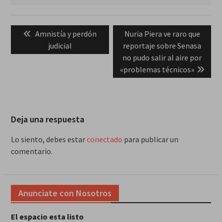
Navegación
Previous
Next
Amnistía y perdón
Nuria Piera ve raro que
de
post:
post:
judicial
reportaje sobre Senasa
entradas
no pudo salir al aire por
«problemas técnicos»
Deja una respuesta
Lo siento, debes estar
conectado
para publicar un
comentario.
Anunciate con Nosotros
El espacio esta listo