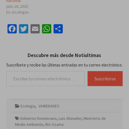
Nacional
julio 20, 2025
En «Ecologia»
Facebook
Twitter
Email
WhatsApp
Compartir
Descubre más desde Notiultimas
Suscríbete y recibe las últimas entradas en tu correo electrónico.
Escribe tu correo electrónico…
Suscribirse
Ecologia
,
VARIEDADES
Gobierno Dominicano
,
Luis Abinader
,
Ministerio de
Medio Ambiente
,
Río Ozama