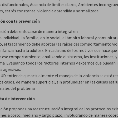
as disfuncionales, Ausencia de límites claros, Ambientes incongrue
es, estrés constante, violencia aprendida y normalizada.
ión con la prevención
nción debe enfocarse de manera integral en:
a individual, la familia, en lo social, el ámbito laboral y comunitari
, el tratamiento debe abordar las raíces del comportamiento vi
infancia hasta la adultez. En cada uno de los motivos que hace que
 ese comportamiento; analizando el sistema, las instituciones, y
ma. Evaluando todos los factores internos y externos que puedan i
s agresivas.
D entiende que actualmente el manejo de la violencia se está re
s casos, de manera superficial, sin profundizar en las causas estr
nales del problema.
ta de intervención
ación propone una reestructuración integral de los protocolos exi
ones a corto, mediano y largo plazo, involucrando de manera coord