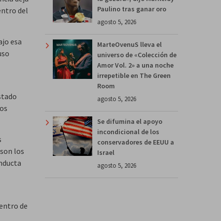
Paulino tras ganar oro
entro del
agosto 5, 2026
ajo esa
MarteOvenuS lleva el
uso
universo de «Colección de
Amor Vol. 2» a una noche
irrepetible en The Green
Room
Estado
agosto 5, 2026
dos
Se difumina el apoyo
incondicional de los
s
conservadores de EEUU a
 son los
Israel
onducta
agosto 5, 2026
dentro de