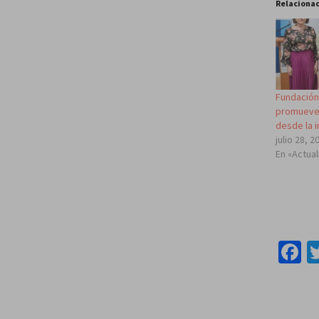
Relaciona
Fundación 
promueve 
desde la i
julio 28, 2
En «Actua
F