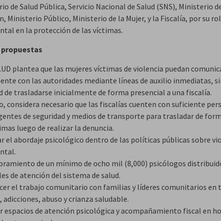
rio de Salud Pública, Servicio Nacional de Salud (SNS), Ministerio d
, Ministerio Público, Ministerio de la Mujer, y la Fiscalía, por su rol
tal en la protección de las víctimas.
 propuestas
D plantea que las mujeres víctimas de violencia puedan comunic
ente con las autoridades mediante líneas de auxilio inmediatas, s
 de trasladarse inicialmente de forma presencial a una fiscalía.
, considera necesario que las fiscalías cuenten con suficiente per
gentes de seguridad y medios de transporte para trasladar de for
timas luego de realizar la denuncia.
ar el abordaje psicológico dentro de las políticas públicas sobre vi
ntal.
bramiento de un mínimo de ocho mil (8,000) psicólogos distribuid
les de atención del sistema de salud.
ecer el trabajo comunitario con familias y líderes comunitarios en
, adicciones, abuso y crianza saludable.
ar espacios de atención psicológica y acompañamiento fiscal en h