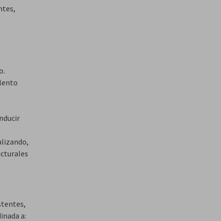
ntes,
o.
olento
nducir
alizando,
ucturales
stentes,
inada a: