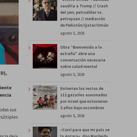
saudita a Trump // Crash
del yen; petrodólar vs.
petroyuan // mediación
de Pakistán/Qatar/Omán
agosto 5, 2026
Obra “Bienvenido a lo
extraño” abre una
conversación necesaria
sobre salud mental
UD),
agosto 5, 2026
ciente
Entierran los restos de
dencia
112 gazatíes asesinados
por Israel que estuvieron
3 años bajo escombros
odas sus
agosto 5, 2026
 múltiples
«Corrí para que mi país se
ncia deja
la gozara», dijo Marileidy