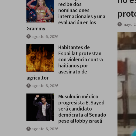
evaluación en los Grammy
recibe dos
nominaciones
prot
internacionales y una
evaluación en los
mayo 2
Grammy
agosto 6, 2026
Habitantes de
Espaillat protestan
con violencia contra
haitianos por
asesinato de
agricultor
agosto 6, 2026
Musulmán médico
progresista El Sayed
será candidato
demócrata al Senado
pese al lobby israelí
agosto 6, 2026