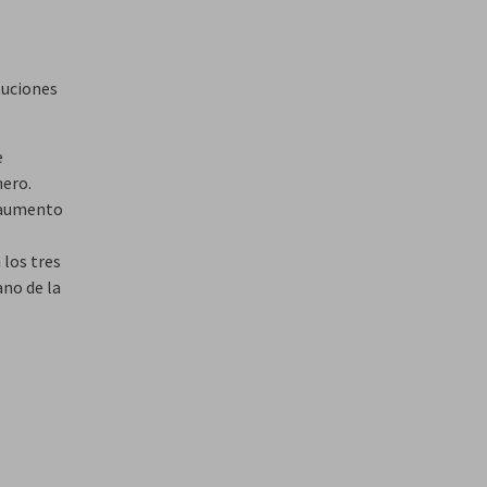
tuciones
e
nero.
l aumento
 los tres
ano de la