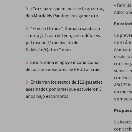
• Famili
«Corrí para que mi país se la gozara»,
Adiccion
dijo Marileidy Paulino tras ganar oro
En relac
“Efecto Ormuz”: llamada saudita a
La preve
Trump // Crash del yen; petrodólar vs.
En el áre
petroyuan // mediación de
Asimismo
Pakistán/Qatar/Omán
desde la 
Se difumina el apoyo incondicional
contenga
de los conservadores de EEUU a Israel
subsiste
conducta
Entierran los restos de 112 gazatíes
ASOPSALU
asesinados por Israel que estuvieron 3
en mucho
años bajo escombros
y emocio
Propues
La Asoci
con acci