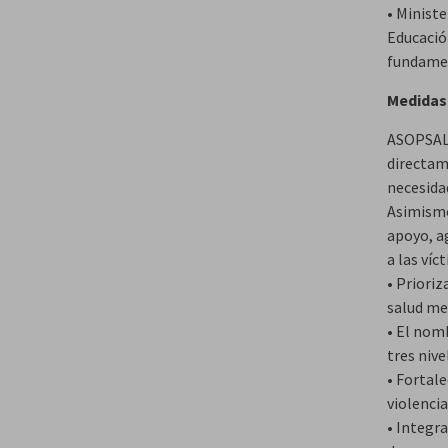
• Ministe
Educación
fundamen
Medidas
ASOPSALU
directam
necesidad
Asimismo
apoyo, a
a las víc
• Prioriz
salud me
• El nom
tres nive
• Fortal
violencia
• Integr