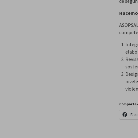
de segund
Hacemos
ASOPSALU
compete
Integ
elabor
Revis
sosten
Design
nivele
violen
Comparte 
Fac