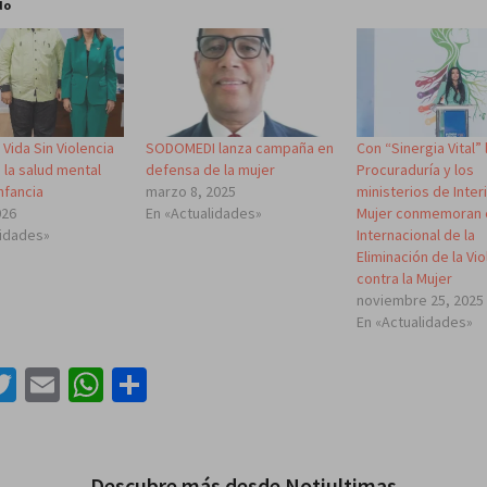
do
Vida Sin Violencia
SODOMEDI lanza campaña en
Con “Sinergia Vital” 
la salud mental
defensa de la mujer
Procuraduría y los
nfancia
marzo 8, 2025
ministerios de Interi
026
En «Actualidades»
Mujer conmemoran e
lidades»
Internacional de la
Eliminación de la Vi
contra la Mujer
noviembre 25, 2025
En «Actualidades»
acebook
Twitter
Email
WhatsApp
Compartir
Descubre más desde Notiultimas