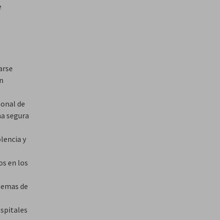
e
arse
in
sonal de
ma segura
olencia y
os en los
 temas de
ospitales