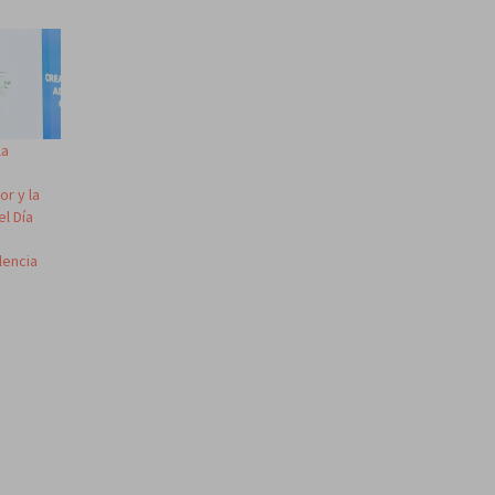
la
or y la
l Día
olencia