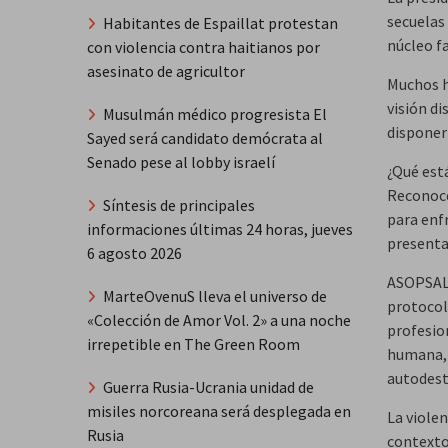
secuelas
Habitantes de Espaillat protestan
núcleo fa
con violencia contra haitianos por
asesinato de agricultor
Muchos h
visión d
Musulmán médico progresista El
disponer 
Sayed será candidato demócrata al
Senado pese al lobby israelí
¿Qué está
Reconoce
Síntesis de principales
para enf
informaciones últimas 24 horas, jueves
presenta
6 agosto 2026
ASOPSALU
MarteOvenuS lleva el universo de
protocol
«Colección de Amor Vol. 2» a una noche
profesio
irrepetible en The Green Room
humana, 
autodest
Guerra Rusia-Ucrania unidad de
misiles norcoreana será desplegada en
La viole
Rusia
contexto