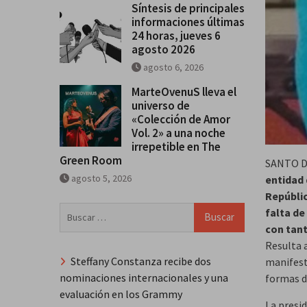
Síntesis de principales
informaciones últimas
24 horas, jueves 6
agosto 2026
agosto 6, 2026
MarteOvenuS lleva el
universo de
«Colección de Amor
Vol. 2» a una noche
irrepetible en The
Green Room
SANTO D
agosto 5, 2026
entidad 
Repúblic
Buscar:
falta de
con tant
Resulta 
Steffany Constanza recibe dos
manifesta
nominaciones internacionales y una
formas de
evaluación en los Grammy
La presi