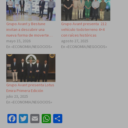
Grupo Avant y Bestune
Grupo Avant presenta 212
invitan a descubrir una
vehículo todoterreno 4×4
nueva forma de moverte…
con raíces históricas
mayo 15, 2026
agosto 27, 2025
En «ECONOMIA/NEGOCIOS»
En «ECONOMIA/NEGOCIOS»
Grupo Avant presenta Lotus
Emira Primera Edición
julio 23, 2025
En «ECONOMIA/NEGOCIOS»
Facebook
Twitter
Email
WhatsApp
Compartir