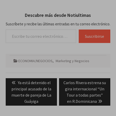
Descubre más desde Notiultimas
Suscríbete y recibe las últimas entradas en tu correo electrónico.
Escribe tu correo electrónico…
Suscribirse
ECONOMIA/NEGOCIOS
,
Marketing y Negocios
Navegación
Previous
Next
Ya está detenido el
Carlos Rivera estrena su
de
post:
post:
principal acusado de la
gira internacional “Un
entradas
muerte de pareja de La
Tour a todas partes”
Guáyiga
en R.Dominicana