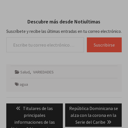
Descubre más desde Notiultimas
Suscríbete y recibe las últimas entradas en tu correo electrónico.
Escribe tu correo electrónico…
Suscribirse
Salud
,
VARIEDADES
agua
Navegación
Previous
Next
Titulares de las
República Dominicana se
de
post:
post:
principales
alza con la corona en la
entradas
informaciones de las
Serie del Caribe