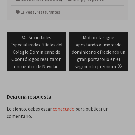
La Vega
,
restaurantes
Navegación
Previous
Next
Sociedades
Motorola sigue
de
post:
post:
Especializadas filiales del
apostando al mercado
entradas
Colegio Dominicano de
dominicano ofreciendo un
Odontólogos realizaron
gran portafolio en el
encuentro de Navidad
segmento premium
Deja una respuesta
Lo siento, debes estar
conectado
para publicar un
comentario.