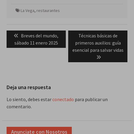
La Vega
,
restaurantes
Navegación
Previous
Next
Breves del mundo,
Técnicas básicas de
de
post:
post:
sábado 11 enero 2025
primeros auxilios: guía
entradas
esencial para salvar vidas
Deja una respuesta
Lo siento, debes estar
conectado
para publicar un
comentario.
Anunciate con Nosotros