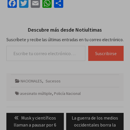
Facebook
Twitter
Email
WhatsApp
Compartir
Descubre más desde Notiultimas
Suscríbete y recibe las últimas entradas en tu correo electrónico.
Escribe tu correo electrónico…
Suscribirse
NACIONALES
,
Sucesos
asesinato múltiple
,
Policía Nacional
Navegación
Previous
Next
Musk y científicos
La guerra de los medios
de
post:
post:
llaman a pausar por 6
occidentales borra la
entradas