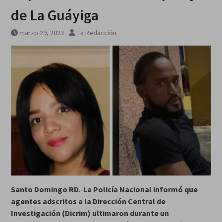
MarteOvenuS lleva el universo
de La Guáyiga
de «Colección de Amor Vol. 2» a
una noche irrepetible en The
marzo 29, 2023
La Redacción
Green Room
Santo Domingo RD
.-
La Policía Nacional informó que
agentes adscritos a la Dirección Central de
Investigación (Dicrim) ultimaron durante un