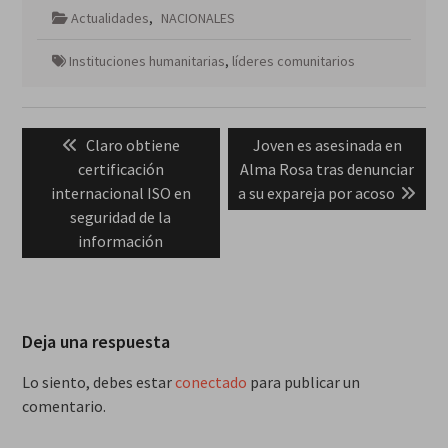
Actualidades
,
NACIONALES
Instituciones humanitarias
,
líderes comunitarios
Navegación
Previous
Next
Claro obtiene
Joven es asesinada en
de
post:
post:
certificación
Alma Rosa tras denunciar
entradas
internacional ISO en
a su expareja por acoso
seguridad de la
información
Deja una respuesta
Lo siento, debes estar
conectado
para publicar un
comentario.