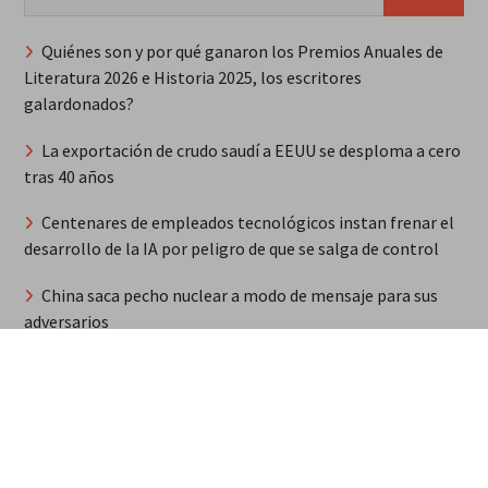
Quiénes son y por qué ganaron los Premios Anuales de
Literatura 2026 e Historia 2025, los escritores
galardonados?
La exportación de crudo saudí a EEUU se desploma a cero
tras 40 años
Centenares de empleados tecnológicos instan frenar el
desarrollo de la IA por peligro de que se salga de control
China saca pecho nuclear a modo de mensaje para sus
adversarios
Breves del mundo, jueves 6 de agosto
Steffany Constanza recibe dos nominaciones
internacionales y una evaluación en los Grammy
Habitantes de Espaillat protestan con violencia contra