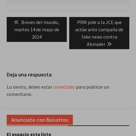
Navegación
Previous
Next
Breves del mundo,
PRM pide a la JCE que
de
post:
post:
martes 14 de mayo de
actúe ante campaña de
entradas
2024
fake news contra
Abinader
Deja una respuesta
Lo siento, debes estar
conectado
para publicar un
comentario.
Anunciate con Nosotros
El espacio esta listo