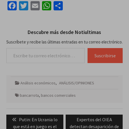
Facebook
Twitter
Email
WhatsApp
Compartir
Descubre más desde Notiultimas
Suscríbete y recibe las últimas entradas en tu correo electrónico.
Escribe tu correo electrónico…
Suscribirse
Análisis económicos
,
ANÁLISIS/OPINIONES
bancarrota
,
bancos comerciales
Navegación
Previous
Next
Putin: En Ucrania lo
Expertos del OIEA
de
post:
post:
que está en juego es el
detectan desaparición de