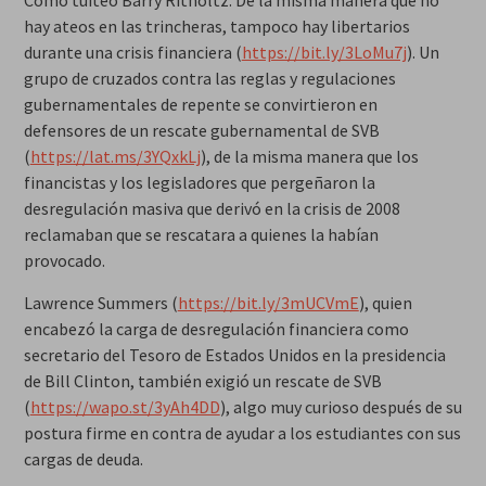
Como tuiteó Barry Ritholtz:
De la misma manera que no
hay ateos en las trincheras, tampoco hay libertarios
durante una crisis financiera
(
https://bit.ly/3LoMu7j
). Un
grupo de cruzados contra las reglas y regulaciones
gubernamentales de repente se convirtieron en
defensores de un rescate gubernamental de SVB
(
https://lat.ms/3YQxkLj
), de la misma manera que los
financistas y los legisladores que pergeñaron la
desregulación masiva que derivó en la crisis de 2008
reclamaban que se rescatara a quienes la habían
provocado.
Lawrence Summers (
https://bit.ly/3mUCVmE
), quien
encabezó la carga de desregulación financiera como
secretario del Tesoro de Estados Unidos en la presidencia
de Bill Clinton, también exigió un rescate de SVB
(
https://wapo.st/3yAh4DD
), algo muy curioso después de su
postura firme en contra de ayudar a los estudiantes con sus
cargas de deuda.