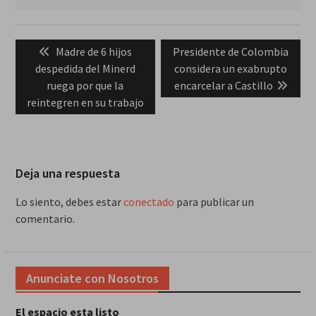
Navegación
Previous
Next
Madre de 6 hijos
Presidente de Colombia
de
post:
post:
despedida del Minerd
considera un exabrupto
entradas
ruega por que la
encarcelar a Castillo
reintegren en su trabajo
Deja una respuesta
Lo siento, debes estar
conectado
para publicar un
comentario.
Anunciate con Nosotros
El espacio esta listo