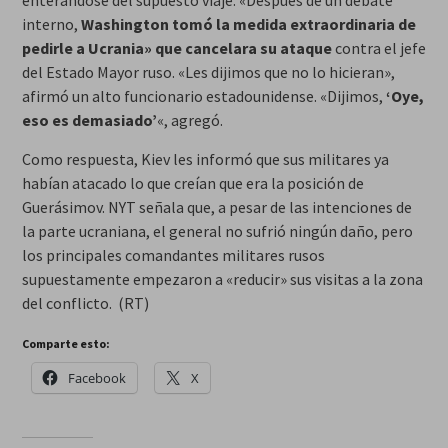
enterándose del supuesto viaje. «Después de un debate
interno,
Washington
tomó la medida extraordinaria de
pedirle a Ucrania» que cancelara su ataque
contra el jefe
del Estado Mayor ruso. «Les dijimos que no lo hicieran»,
afirmó un alto funcionario estadounidense. «Dijimos,
‘Oye,
eso es demasiado’
«, agregó.
Como respuesta, Kiev les informó que sus militares ya
habían atacado lo que creían que era la posición de
Guerásimov. NYT señala que, a pesar de las intenciones de
la parte ucraniana, el general no sufrió ningún daño, pero
los principales comandantes militares rusos
supuestamente empezaron a «reducir» sus visitas a la zona
del conflicto. (RT)
Comparte esto:
Facebook
X