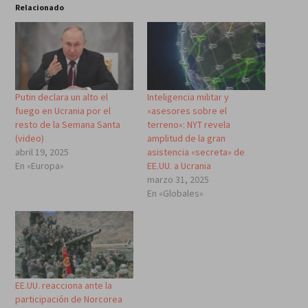
Relacionado
Putin declara un alto el
Inteligencia militar y
fuego en Ucrania por el
«asesores sobre el
resto de la Semana Santa
terreno»: NYT revela
(video)
amplitud de la gran
abril 19, 2025
asistencia «secreta» de
En «Europa»
EE.UU. a Ucrania
marzo 31, 2025
En «Globales»
EE.UU. reacciona ante la
participación de Norcorea