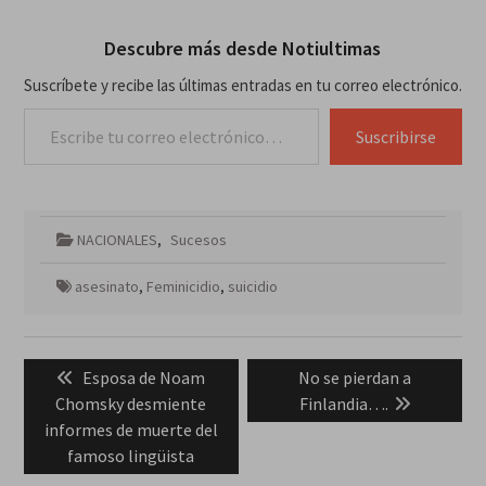
Descubre más desde Notiultimas
Suscríbete y recibe las últimas entradas en tu correo electrónico.
Escribe tu correo electrónico…
Suscribirse
NACIONALES
,
Sucesos
asesinato
,
Feminicidio
,
suicidio
Navegación
Previous
Next
Esposa de Noam
No se pierdan a
de
post:
post:
Chomsky desmiente
Finlandia….
entradas
informes de muerte del
famoso lingüista