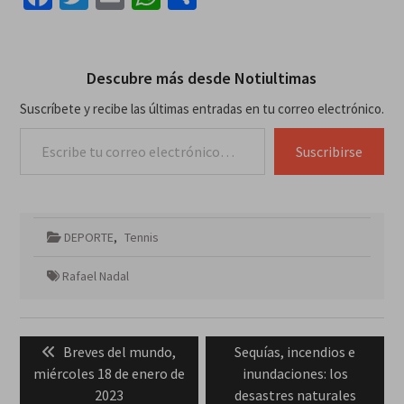
Descubre más desde Notiultimas
Suscríbete y recibe las últimas entradas en tu correo electrónico.
Escribe tu correo electrónico…
Suscribirse
DEPORTE
,
Tennis
Rafael Nadal
Navegación
Previous
Next
Breves del mundo,
Sequías, incendios e
de
post:
post:
miércoles 18 de enero de
inundaciones: los
entradas
2023
desastres naturales