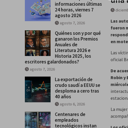
informaciones últimas
La exportación de crudo saudí 
24 horas, viernes 7
diciemb
se desploma a cero tras 40 años
agosto 2026
Las auto
agosto 7, 2026
fueron m
Quiénes son y por qué
respond
ganaron los Premios
en motel
Anuales de
Literatura 2026 e
Las víct
Historia 2025, los
oficial B
escritores galardonados?
agosto 7, 2026
De acuer
Robin y 
La exportación de
miércole
crudo saudí a EEUU se
desploma a cero tras
interact
40 años
estacion
agosto 6, 2026
La mujer
Centenares de
acompaña
empleados
tecnológicos instan
Los ofic