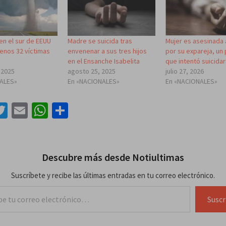
en el sur de EEUU
Madre se suicida tras
Mujer es asesinada 
menos 32 víctimas
envenenar a sus tres hijos
por su expareja, un 
en el Ensanche Isabelita
que intentó suicida
 2025
agosto 25, 2025
julio 27, 2026
IALES»
En «NACIONALES»
En «NACIONALES»
acebook
Twitter
Email
WhatsApp
Compartir
Descubre más desde Notiultimas
Suscríbete y recibe las últimas entradas en tu correo electrónico.
lectrónico…
Suscr