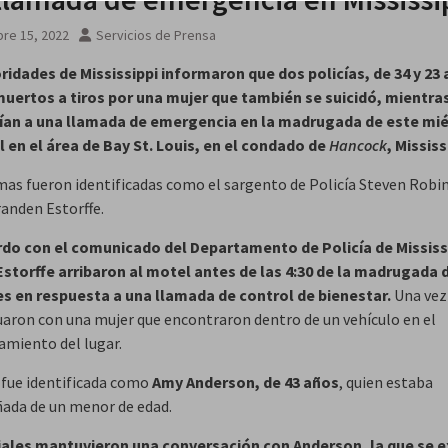
a EEUU
re 15, 2022
Servicios de Prensa
ridades de Mississippi informaron que dos policías, de 34 y 23
uertos a tiros por una mujer que también se suicidó, mientra
ían a una llamada de emergencia en la madrugada de este mi
 en el área de Bay St. Louis, en el condado de
Hancock
, Mississ
imas fueron identificadas como el sargento de Policía Steven Robin
randen Estorffe.
do con el comunicado del Departamento de Policía de Mississ
Estorffe arribaron al motel antes de las 4:30 de la madrugada 
s en respuesta a una llamada de control de bienestar.
Una vez 
uaron con una mujer que encontraron dentro de un vehículo en el
amiento del lugar.
 fue identificada como
Amy Anderson, de 43 años
, quien estaba
da de un menor de edad.
iales mantuvieron una conversación con Anderson, la que se 