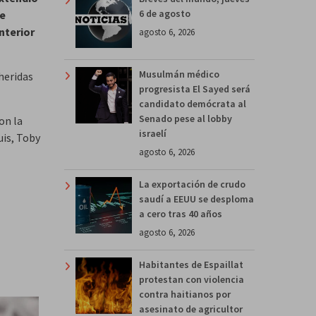
6 de agosto
de
nterior
agosto 6, 2026
Musulmán médico
heridas
progresista El Sayed será
candidato demócrata al
Senado pese al lobby
on la
israelí
uis, Toby
agosto 6, 2026
La exportación de crudo
saudí a EEUU se desploma
a cero tras 40 años
agosto 6, 2026
Habitantes de Espaillat
protestan con violencia
contra haitianos por
asesinato de agricultor