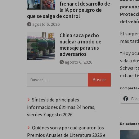
frenar el desarrollo de
por unos
la IA por peligro de
Protecci
que se salga de control
del vehí
agosto 6, 2026
El sarge
China saca pecho
más tard
nuclear a modo de
mensaje para sus
“Hoy ocur
adversarios
vida a do
agosto 6, 2026
Schwartz
exhausti
Buscar:
Comparte 
Fac
Síntesis de principales
informaciones últimas 24 horas,
viernes 7 agosto 2026
Relaciona
Quiénes son y por qué ganaron los
Premios Anuales de Literatura 2026 e