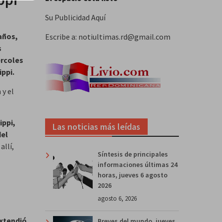
Su Publicidad Aquí
 años,
Escribe a: notiultimas.rd@gmail.com
s
ércoles
ippi.
 y el
ippi,
Las noticias más leídas
del
allí,
Síntesis de principales
informaciones últimas 24
horas, jueves 6 agosto
2026
agosto 6, 2026
extendió
Breves del mundo, jueves