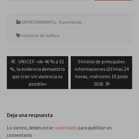
ENTRETENIMIENTO
,
Espectáculo
concurso de belleza
Navegación
Previous
Next
UNICEF: «de 46 % a 32
Síntesis de principales
de
post:
post:
%, la evidencia demuestra
informaciones últimas 24
entradas
que criar sin violencia es
horas, miércoles 10 junio
posible»
2026
Deja una respuesta
Lo siento, debes estar
conectado
para publicar un
comentario.