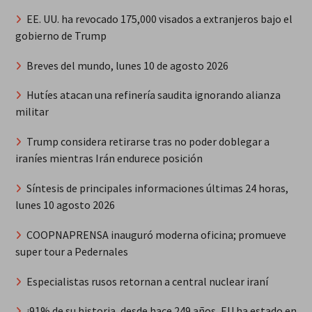
EE. UU. ha revocado 175,000 visados a extranjeros bajo el
gobierno de Trump
Breves del mundo, lunes 10 de agosto 2026
Hutíes atacan una refinería saudita ignorando alianza
militar
Trump considera retirarse tras no poder doblegar a
iraníes mientras Irán endurece posición
Síntesis de principales informaciones últimas 24 horas,
lunes 10 agosto 2026
COOPNAPRENSA inauguró moderna oficina; promueve
super tour a Pedernales
Especialistas rusos retornan a central nuclear iraní
¡91% de su historia, desde hace 249 años, EU ha estado en