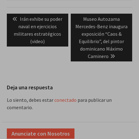
Navegación
Previous
Next
Irán exhibe su poder
Museo Autozama
de
post:
post:
naval en ejercicios
Mercedes-Benz inaugura
entradas
militares estratégicos
exposición “Caos &
(video)
Equilibrio”, del pintor
dominicano Máximo
Caminero
Deja una respuesta
Lo siento, debes estar
conectado
para publicar un
comentario.
Anunciate con Nosotros