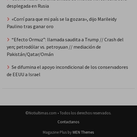
desplegada en Rusia
«Corrí para que mi país se la gozara», dijo Marileidy
Paulino tras ganar oro
“Efecto Ormuz”: llamada saudita a Trump // Crash del
yen; petrodólar vs. petroyuan // mediación de
Pakistán/Qatar/Omán
Se difumina el apoyo incondicional de los conservadores
de EEUU a Israel
©Notiultimas.com • Todos los derechos reservados.
Contactanos
Magazine Plus by
WEN Themes