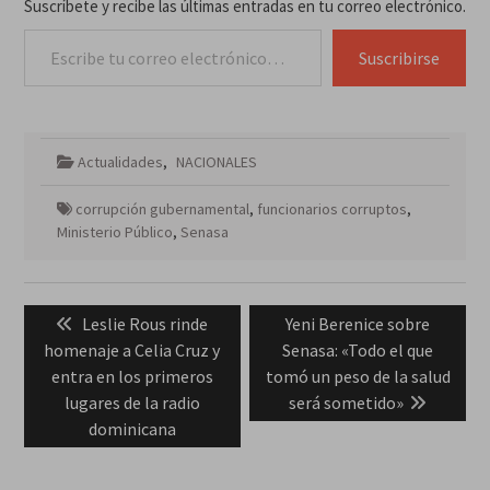
Suscríbete y recibe las últimas entradas en tu correo electrónico.
Escribe tu correo electrónico…
Suscribirse
Actualidades
,
NACIONALES
corrupción gubernamental
,
funcionarios corruptos
,
Ministerio Público
,
Senasa
Navegación
Previous
Next
Leslie Rous rinde
Yeni Berenice sobre
de
post:
post:
homenaje a Celia Cruz y
Senasa: «Todo el que
entradas
entra en los primeros
tomó un peso de la salud
lugares de la radio
será sometido»
dominicana