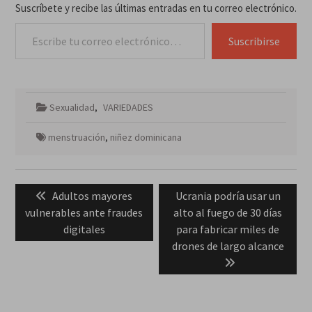
Suscríbete y recibe las últimas entradas en tu correo electrónico.
Escribe tu correo electrónico…
Suscribirse
Sexualidad
,
VARIEDADES
menstruación
,
niñez dominicana
Navegación
Previous
Next
Adultos mayores
Ucrania podría usar un
de
post:
post:
vulnerables ante fraudes
alto al fuego de 30 días
entradas
digitales
para fabricar miles de
drones de largo alcance