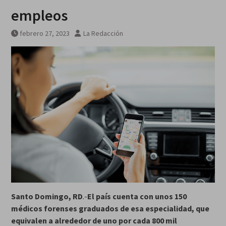
MarteOvenuS lleva el universo
empleos
de «Colección de Amor Vol. 2» a
una noche irrepetible en The
febrero 27, 2023
La Redacción
Green Room
Santo Domingo, RD
.-
El país cuenta con unos 150
médicos forenses graduados de esa especialidad, que
equivalen a alrededor de uno por cada 800 mil