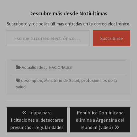
Descubre más desde Notiultimas
Suscríbete y recibe las últimas entradas en tu correo electrónico.
Escribe tu correo electrónico…
Suscribirse
Actualidades
,
NACIONALES
desempleo
,
Ministerio de Salud
,
profesionales de la
salud
Navegación
Previous
Next
Inapa para
República Dominicana
de
post:
post:
licitaciones al detectarse
elimina a Argentina del
entradas
presuntas irregularidades
Mundial (video)