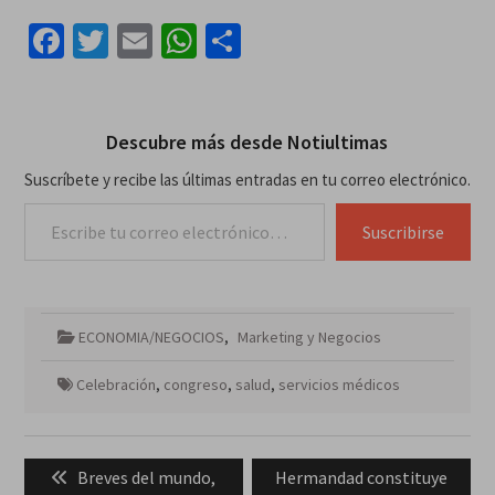
Facebook
Twitter
Email
WhatsApp
Compartir
Descubre más desde Notiultimas
Suscríbete y recibe las últimas entradas en tu correo electrónico.
Escribe tu correo electrónico…
Suscribirse
ECONOMIA/NEGOCIOS
,
Marketing y Negocios
Celebración
,
congreso
,
salud
,
servicios médicos
Navegación
Previous
Next
Breves del mundo,
Hermandad constituye
de