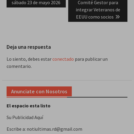
post:
post:
sábado 23 de mayo 2026
Comité Gestor para
entradas
integrar Veteranos de
EEUU como socios
Deja una respuesta
Lo siento, debes estar
conectado
para publicar un
comentario.
Anunciate con Nosotros
El espacio esta listo
Su Publicidad Aquí
Escribe a: notiultimas.rd@gmail.com