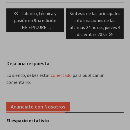
Navegación
Previous
Next
Talento, técnica y
Síntesis de las principales
de
post:
post:
pasión en 9na edición
informaciones de las
entradas
THE EPICURE…
últimas 24 horas, jueves 4
diciembre 2025
Deja una respuesta
Lo siento, debes estar
conectado
para publicar un
comentario.
Anunciate con Nosotros
El espacio esta listo