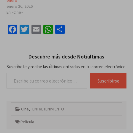
enero
enero 26, 2026
En «Cine»
Facebook
Twitter
Email
WhatsApp
Compartir
Descubre más desde Notiultimas
Suscríbete y recibe las últimas entradas en tu correo electrónico.
Escribe tu correo electrónico…
Suscribirse
Cine
,
ENTRETENIMIENTO
Película