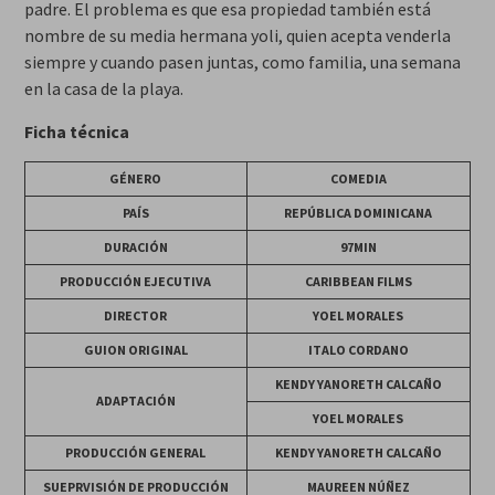
padre. El problema es que esa propiedad también está
nombre de su media hermana yoli, quien acepta venderla
siempre y cuando pasen juntas, como familia, una semana
en la casa de la playa.
Ficha técnica
GÉNERO
COMEDIA
PAÍS
REPÚBLICA DOMINICANA
DURACIÓN
97MIN
PRODUCCIÓN EJECUTIVA
CARIBBEAN FILMS
DIRECTOR
YOEL MORALES
GUION ORIGINAL
ITALO CORDANO
KENDY YANORETH CALCAÑO
ADAPTACIÓN
YOEL MORALES
PRODUCCIÓN GENERAL
KENDY YANORETH CALCAÑO
SUEPRVISIÓN DE PRODUCCIÓN
MAUREEN NÚÑEZ