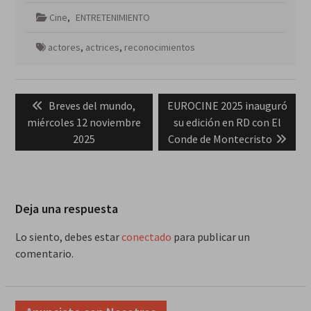
Cine
,
ENTRETENIMIENTO
actores
,
actrices
,
reconocimientos
Navegación
Previous
Next
Breves del mundo,
EUROCINE 2025 inauguró
de
post:
post:
miércoles 12 noviembre
su edición en RD con El
entradas
2025
Conde de Montecristo
Deja una respuesta
Lo siento, debes estar
conectado
para publicar un
comentario.