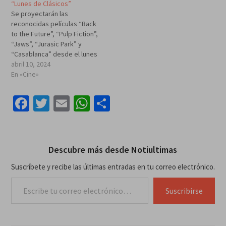
“Lunes de Clásicos”
Se proyectarán las
reconocidas películas “Back
to the Future”, “Pulp Fiction”,
“Jaws”, “Jurasic Park” y
“Casablanca” desde el lunes
15 de abril SANTO
abril 10, 2024
DOMINGO.- Motivados por la
En «Cine»
intención de mantener vivos
grandes clásicos de la
Facebook
Twitter
Email
WhatsApp
Compartir
historia del cine, Caribbean
Cinemas realizará los “lunes
de clásicos”, una propuesta
que se llevará a…
Descubre más desde Notiultimas
Suscríbete y recibe las últimas entradas en tu correo electrónico.
Escribe tu correo electrónico…
Suscribirse